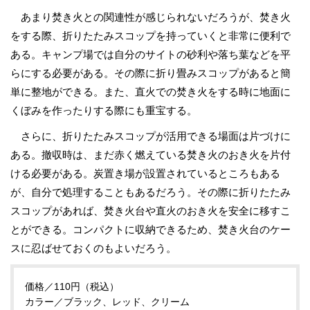
あまり焚き火との関連性が感じられないだろうが、焚き火
をする際、折りたたみスコップを持っていくと非常に便利で
ある。キャンプ場では自分のサイトの砂利や落ち葉などを平
らにする必要がある。その際に折り畳みスコップがあると簡
単に整地ができる。また、直火での焚き火をする時に地面に
くぼみを作ったりする際にも重宝する。
さらに、折りたたみスコップが活用できる場面は片づけに
ある。撤収時は、まだ赤く燃えている焚き火のおき火を片付
ける必要がある。炭置き場が設置されているところもある
が、自分で処理することもあるだろう。その際に折りたたみ
スコップがあれば、焚き火台や直火のおき火を安全に移すこ
とができる。コンパクトに収納できるため、焚き火台のケー
スに忍ばせておくのもよいだろう。
価格／110円（税込）
カラー／ブラック、レッド、クリーム