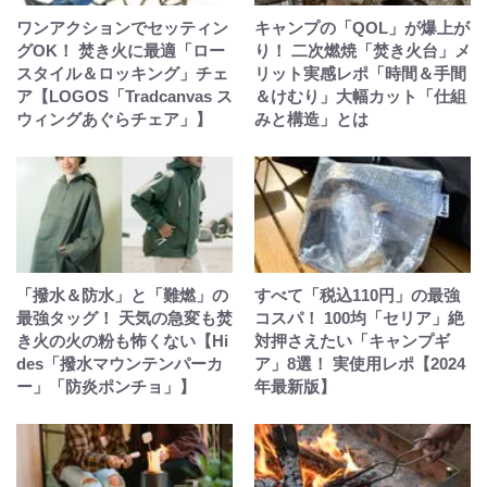
ワンアクションでセッティン
キャンプの「QOL」が爆上が
グOK！ 焚き火に最適「ロー
り！ 二次燃焼「焚き火台」メ
スタイル＆ロッキング」チェ
リット実感レポ「時間＆手間
ア【LOGOS「Tradcanvas ス
＆けむり」大幅カット「仕組
ウィングあぐらチェア」】
みと構造」とは
「撥水＆防水」と「難燃」の
すべて「税込110円」の最強
最強タッグ！ 天気の急変も焚
コスパ！ 100均「セリア」絶
き火の火の粉も怖くない【Hi
対押さえたい「キャンプギ
des「撥水マウンテンパーカ
ア」8選！ 実使用レポ【2024
ー」「防炎ポンチョ」】
年最新版】