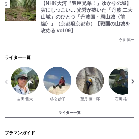
【NHK大河『豊臣兄弟！』ゆかりの城】
実にしつこい… 光秀が築いた「丹波 二大
山城」のひとつ「丹波国・周山城〈前
編〉」（京都府京都市）【戦国の山城を
攻める vol.09】
今泉 慎一
ライター一覧
吉田 哲大
成松 妙子
望月 慎一郎
石川 雄一
ライター一覧
ブラマンガイド