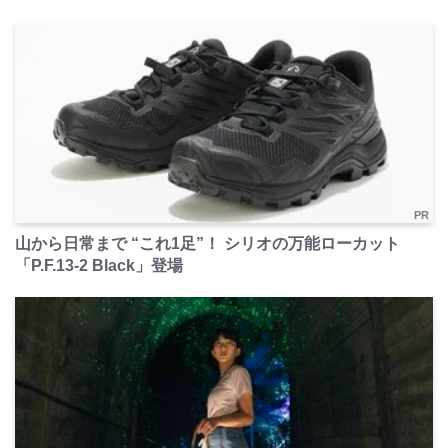
PR
山から日常まで “これ1足”！ シリオの万能ローカット
「P.F.13-2 Black」登場