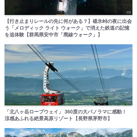
PR
【行き止まりレールの先に何がある？】碓氷峠の夜に出会
う「メロディック ライト ウォーク」で消えた鉄道の記憶
を追体験【群馬県安中市「廃線ウォーク」】
PR
「北八ヶ岳ロープウェイ」 360度の大パノラマに感動！
涼感あふれる絶景高原リゾート【長野県茅野市】