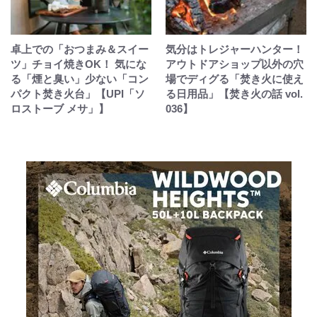
卓上での「おつまみ＆スイー
気分はトレジャーハンター！
ツ」チョイ焼きOK！ 気にな
アウトドアショップ以外の穴
る「煙と臭い」少ない「コン
場でディグる「焚き火に使え
パクト焚き火台」【UPI「ソ
る日用品」【焚き火の話 vol.
ロストーブ メサ」】
036】