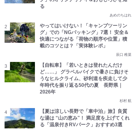
る
あめのちはれ
やってはいけない！「キャンプツーリン
グ」での「NGパッキング」7選！ 安全＆
快適につながる「荷物の順序や位置」積
載のコツとは？「実体験レポ」
辰口 稚菜
【自転車】「若いときは登れたんだけ
ど……」 グラベルバイクで暑さに負けそ
うなヒルクライム、砂利道を疾走して少
年時代を振り返る50代の夏 長野県｜
2026年
杉村 航
【夏は涼しい長野で「車中泊」旅】良質
な湯は “山の恵み”！ 満足度を上げてくれ
る「温泉付きRVパーク」おすすめ3選