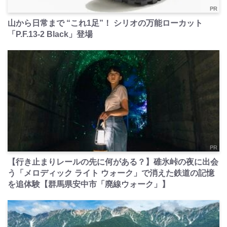
PR
山から日常まで “これ1足”！ シリオの万能ローカット
「P.F.13-2 Black」登場
PR
【行き止まりレールの先に何がある？】碓氷峠の夜に出会
う「メロディック ライト ウォーク」で消えた鉄道の記憶
を追体験【群馬県安中市「廃線ウォーク」】