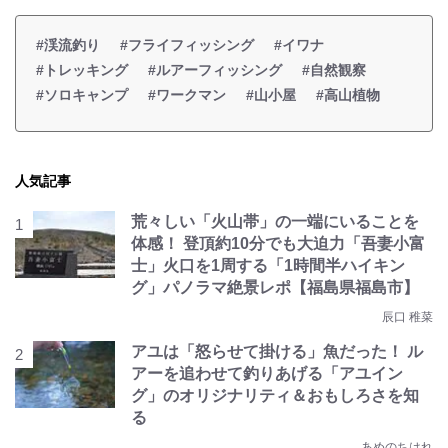
#渓流釣り
#フライフィッシング
#イワナ
#トレッキング
#ルアーフィッシング
#自然観察
#ソロキャンプ
#ワークマン
#山小屋
#高山植物
人気記事
荒々しい「火山帯」の一端にいることを
体感！ 登頂約10分でも大迫力「吾妻小富
士」火口を1周する「1時間半ハイキン
グ」パノラマ絶景レポ【福島県福島市】
辰口 稚菜
アユは「怒らせて掛ける」魚だった！ ル
アーを追わせて釣りあげる「アユイン
グ」のオリジナリティ＆おもしろさを知
る
あめのちはれ