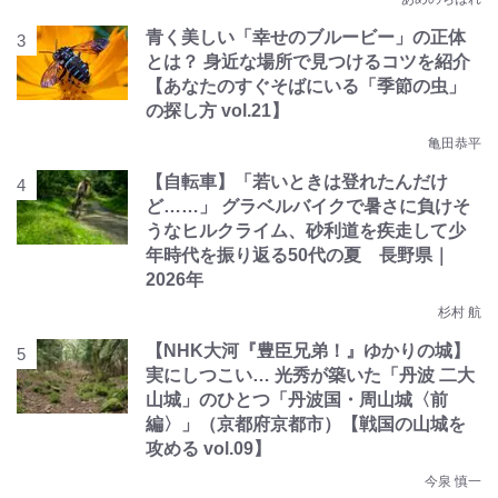
青く美しい「幸せのブルービー」の正体
とは？ 身近な場所で見つけるコツを紹介
【あなたのすぐそばにいる「季節の虫」
の探し方 vol.21】
亀田恭平
【自転車】「若いときは登れたんだけ
ど……」 グラベルバイクで暑さに負けそ
うなヒルクライム、砂利道を疾走して少
年時代を振り返る50代の夏 長野県｜
2026年
杉村 航
【NHK大河『豊臣兄弟！』ゆかりの城】
実にしつこい… 光秀が築いた「丹波 二大
山城」のひとつ「丹波国・周山城〈前
編〉」（京都府京都市）【戦国の山城を
攻める vol.09】
今泉 慎一