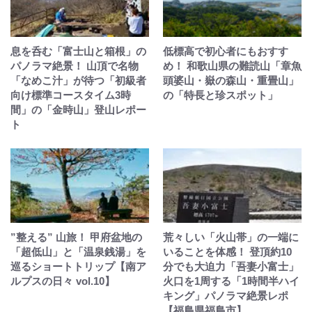
息を呑む「富士山と箱根」の
低標高で初心者にもおすす
パノラマ絶景！ 山頂で名物
め！ 和歌山県の難読山「章魚
「なめこ汁」が待つ「初級者
頭婆山・嶽の森山・重畳山」
向け標準コースタイム3時
の「特長と珍スポット」
間」の「金時山」登山レポー
ト
”整える” 山旅！ 甲府盆地の
荒々しい「火山帯」の一端に
「超低山」と「温泉銭湯」を
いることを体感！ 登頂約10
巡るショートトリップ【南ア
分でも大迫力「吾妻小富士」
ルプスの日々 vol.10】
火口を1周する「1時間半ハイ
キング」パノラマ絶景レポ
【福島県福島市】