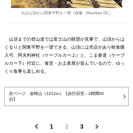
大山山頂から関東平野を一望（画像：Mountain DC）
山頂までの登山道では富士山の眺望が見事で、山頂からは
ぐるりと関東平野を一望できる。山頂には売店があり軽食購
入可、阿夫利神社（ケーブルカー上）と、こま参道（ケーブ
ルカー下）付近に、食堂・お土産屋が並んでいるので、ゆっ
くり食事も楽しめる。
次ページ 金時山（1212m）【歩行目安：2時間55
分】
1
2
3