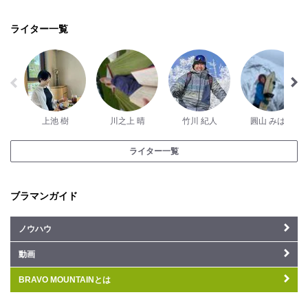
ライター一覧
上池 樹
川之上 晴
竹川 紀人
圓山 みはる
ライター一覧
ブラマンガイド
ノウハウ
動画
BRAVO MOUNTAINとは