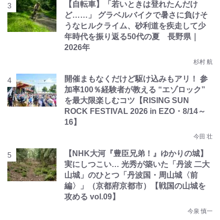
【自転車】「若いときは登れたんだけ
ど……」 グラベルバイクで暑さに負けそ
うなヒルクライム、砂利道を疾走して少
年時代を振り返る50代の夏 長野県｜
2026年
杉村 航
開催まもなくだけど駆け込みもアリ！ 参
加率100％経験者が教える “エゾロック”
を最大限楽しむコツ【RISING SUN
ROCK FESTIVAL 2026 in EZO・8/14～
16】
今田 壮
【NHK大河『豊臣兄弟！』ゆかりの城】
実にしつこい… 光秀が築いた「丹波 二大
山城」のひとつ「丹波国・周山城〈前
編〉」（京都府京都市）【戦国の山城を
攻める vol.09】
今泉 慎一