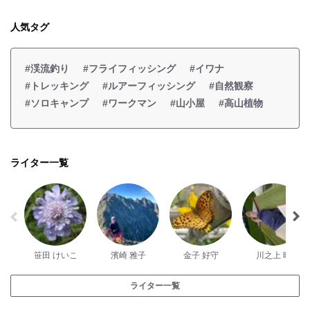
人気タグ
#渓流釣り
#フライフィッシング
#イワナ
#トレッキング
#ルアーフィッシング
#自然観察
#ソロキャンプ
#ワークマン
#山小屋
#高山植物
ライター一覧
笹田 けいこ
濱崎 雅子
金子 好守
川之上 晴
ライター一覧