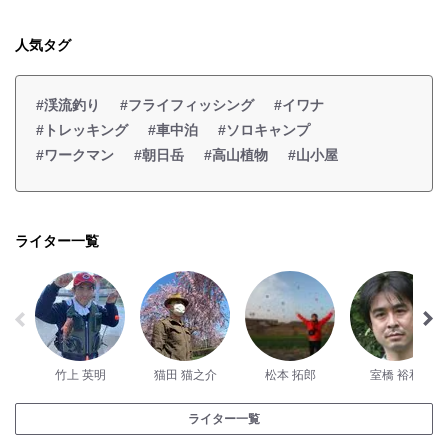
人気タグ
#渓流釣り
#フライフィッシング
#イワナ
#トレッキング
#車中泊
#ソロキャンプ
#ワークマン
#朝日岳
#高山植物
#山小屋
ライター一覧
竹上 英明
猫田 猫之介
松本 拓郎
室橋 裕和
ライター一覧