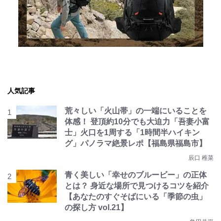
人気記事
荒々しい「火山帯」の一端にいることを
体感！ 登頂約10分でも大迫力「吾妻小富
士」火口を1周する「1時間半ハイキン
グ」パノラマ絶景レポ【福島県福島市】
辰口 稚菜
青く美しい「幸せのブルービー」の正体
とは？ 身近な場所で見つけるコツを紹介
【あなたのすぐそばにいる「季節の虫」
の探し方 vol.21】