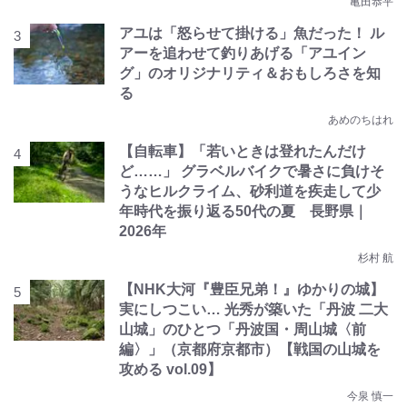
亀田恭平
アユは「怒らせて掛ける」魚だった！ ル
アーを追わせて釣りあげる「アユイン
グ」のオリジナリティ＆おもしろさを知
る
あめのちはれ
【自転車】「若いときは登れたんだけ
ど……」 グラベルバイクで暑さに負けそ
うなヒルクライム、砂利道を疾走して少
年時代を振り返る50代の夏 長野県｜
2026年
杉村 航
【NHK大河『豊臣兄弟！』ゆかりの城】
実にしつこい… 光秀が築いた「丹波 二大
山城」のひとつ「丹波国・周山城〈前
編〉」（京都府京都市）【戦国の山城を
攻める vol.09】
今泉 慎一