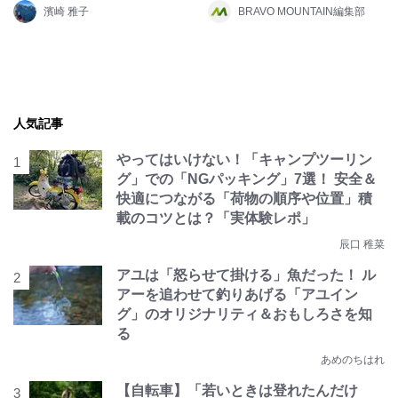
濱崎 雅子
BRAVO MOUNTAIN編集部
人気記事
やってはいけない！「キャンプツーリン
グ」での「NGパッキング」7選！ 安全＆
快適につながる「荷物の順序や位置」積
載のコツとは？「実体験レポ」
辰口 稚菜
アユは「怒らせて掛ける」魚だった！ ル
アーを追わせて釣りあげる「アユイン
グ」のオリジナリティ＆おもしろさを知
る
あめのちはれ
【自転車】「若いときは登れたんだけ