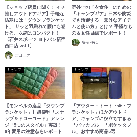
【ショップ店員に聞く！ イチ
野外での「衣食住」のための
推しアウトドアギア】手軽な
「キャンプギア」日常や防災
防寒には「ダウンブランケッ
でも活躍する「意外なアイテ
ト」 サッと羽織れて腰にも巻
ムと使い方」とは？ 手軽なも
ける、収納はコンパクト！
の＆女性目線でレポート！
〈石井スポーツ ヨドバシ新宿
安藤 伸代
西口店 vol.1〉
吉田 正之
キャンプ
キャンプ
【モンベルの逸品「ダウンブ
「アウター・トート・傘・ブ
ランケット」】超便利「スナ
ランケット」ほかアウトド
ップ＆ドローコード」アレン
ア、キャンプに役立ちすぎる
ジ「5つのスタイル」実践！
「パッカブル」「ポケッタブ
6年愛用の注意点もレポート
ル」おすすめ商品5選