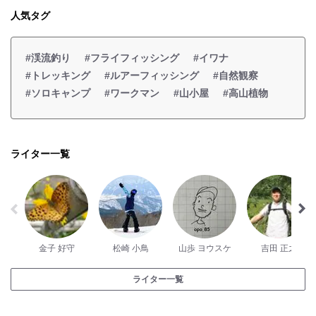
人気タグ
#渓流釣り
#フライフィッシング
#イワナ
#トレッキング
#ルアーフィッシング
#自然観察
#ソロキャンプ
#ワークマン
#山小屋
#高山植物
ライター一覧
金子 好守
松崎 小鳥
山歩 ヨウスケ
吉田 正之
ライター一覧