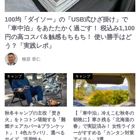
100均「ダイソー」の「USB式ひざ掛け」で
「車中泊」をあたたかく過ごす！ 税込み1,100
円の高コスパ＆触感もちもち！ 使い勝手はど
う？「実践レポ」
柳原 章仁
キャンプ
キャンプ
秋冬キャンプの主役「焚き
【「車中泊」冷えこむ秋冬の
火」をトコトン堪能する「難
朝晩に】寒さ残る「北海道の
燃チェアカバー&ブランケッ
春」で実証済み！ 女性ライタ
ト」！ 4色カラバリ、選べる
ーがすすめる「カンタン対策
サイズ、汎用性も
アイテム」3選