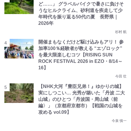
ど……」 グラベルバイクで暑さに負けそ
うなヒルクライム、砂利道を疾走して少
年時代を振り返る50代の夏 長野県｜
2026年
杉村 航
開催まもなくだけど駆け込みもアリ！ 参
加率100％経験者が教える “エゾロック”
を最大限楽しむコツ【RISING SUN
ROCK FESTIVAL 2026 in EZO・8/14～
16】
今田 壮
【NHK大河『豊臣兄弟！』ゆかりの城】
実にしつこい… 光秀が築いた「丹波 二大
山城」のひとつ「丹波国・周山城〈前
編〉」（京都府京都市）【戦国の山城を
攻める vol.09】
今泉 慎一