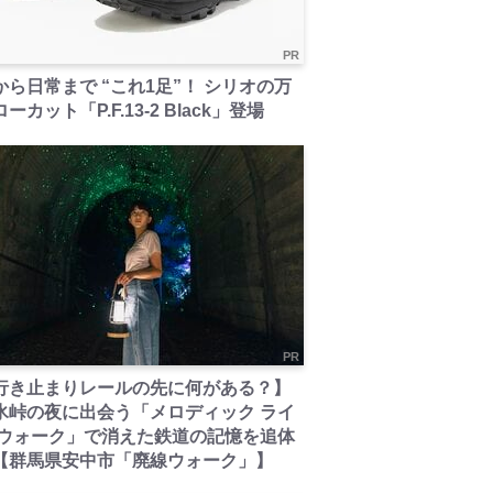
PR
から日常まで “これ1足”！ シリオの万
ーカット「P.F.13-2 Black」登場
PR
行き止まりレールの先に何がある？】
氷峠の夜に出会う「メロディック ライ
 ウォーク」で消えた鉄道の記憶を追体
【群馬県安中市「廃線ウォーク」】