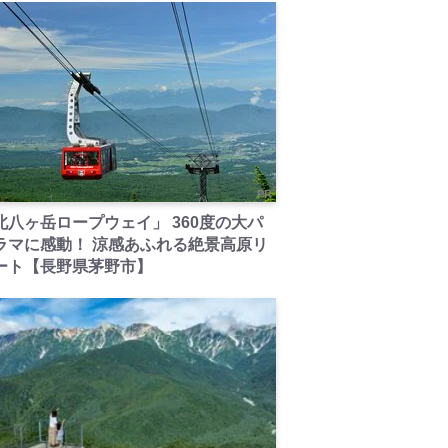
PR
北八ヶ岳ロープウェイ」 360度の大パ
ラマに感動！ 涼感あふれる絶景高原リ
ート【長野県茅野市】