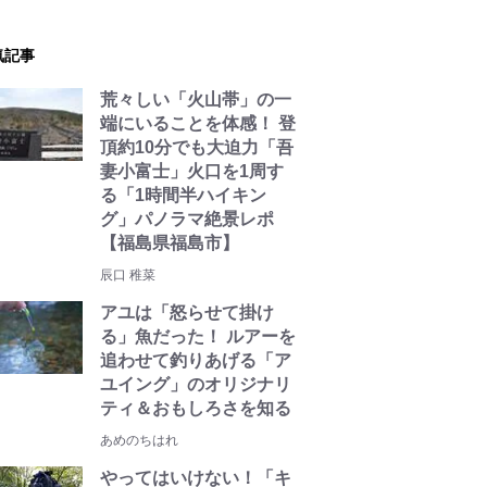
気記事
荒々しい「火山帯」の一
端にいることを体感！ 登
頂約10分でも大迫力「吾
妻小富士」火口を1周す
る「1時間半ハイキン
グ」パノラマ絶景レポ
【福島県福島市】
辰口 稚菜
アユは「怒らせて掛け
る」魚だった！ ルアーを
追わせて釣りあげる「ア
ユイング」のオリジナリ
ティ＆おもしろさを知る
あめのちはれ
やってはいけない！「キ