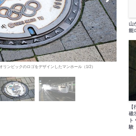
山
能ロ
オリンピックのロゴをデザインしたマンホール（1/2）
【
碓
ト
験