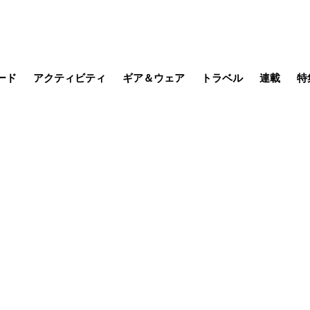
ード
アクティビティ
ギア＆ウェア
トラベル
連載
特
メラ
MTB
写真・動画
その他アクティビティ
キャンプ
スノー
その他
温泉・宿
名所・観光
缶詰博士の
そこに山
ブーツの
季節の虫
日本人ハイカ
低山小道
尾瀬ガイド
わたし、
耕して焙
その他連
フィッシング
登山
食事・お酒
日本で山