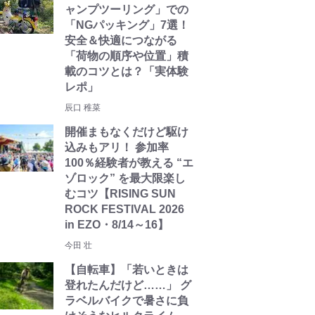
ャンプツーリング」での
「NGパッキング」7選！
安全＆快適につながる
「荷物の順序や位置」積
載のコツとは？「実体験
レポ」
辰口 稚菜
開催まもなくだけど駆け
込みもアリ！ 参加率
100％経験者が教える “エ
ゾロック” を最大限楽し
むコツ【RISING SUN
ROCK FESTIVAL 2026
in EZO・8/14～16】
今田 壮
【自転車】「若いときは
登れたんだけど……」 グ
ラベルバイクで暑さに負