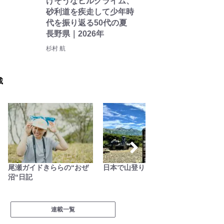
けそうなヒルクライム、
砂利道を疾走して少年時
代を振り返る50代の夏
長野県｜2026年
杉村 航
載
尾瀬ガイドきららの“おぜ
日本で山登りはじめました
無人地
沼“日記
連載一覧