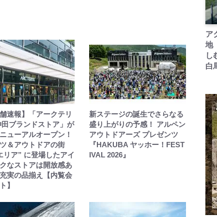
ア
地
し
白
舗速報】「アークテリ
新ステージの誕生でさらなる
神田ブランドストア」が
盛り上がりの予感！ アルペン
ニューアルオープン！
アウトドアーズ プレゼンツ
ツ＆アウトドアの街
『HAKUBA ヤッホー！FEST
エリア” に登場したアイ
IVAL 2026』
クなストアは開放感あ
充実の品揃え【内覧会
ト】