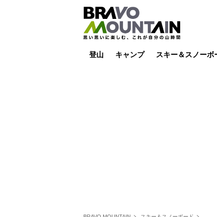
登山
キャンプ
スキー＆スノーボ
山小屋泊
山小屋ライブカメラ
テント泊
雪山
低山
山ご飯
その他登山
焚き火
その他キャンプ
スキー場ライブカ
バックカントリー
日帰り
キャンプ飯
スキー場
BRAVO MOUNTAIN
スキー＆スノーボード