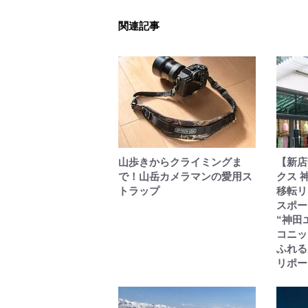
関連記事
山歩きからクライミングま
【新店
で！山岳カメラマンの愛用ス
クス 
トラップ
移転リ
スポー
“神田
コニッ
ふれる
リポー