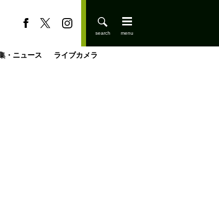
集・ニュース
ライブカメラ
缶たん”CAN”P料理
小屋を興して
国の街角で
ーのネパール移住見聞録「Like a Rolling Stone」
具＆技術研究所
きららの“おぜ沼“日記
山小屋はじめます
煎して走る男
載
スキー場
登りはじめました
山小屋