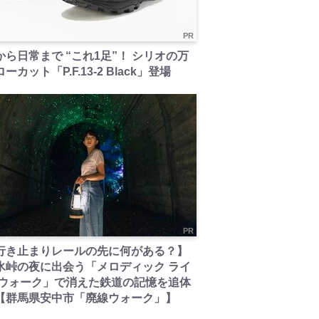
PR
から日常まで “これ1足”！ シリオの万
ーカット「P.F.13-2 Black」登場
PR
行き止まりレールの先に何がある？】
氷峠の夜に出会う「メロディック ライ
 ウォーク」で消えた鉄道の記憶を追体
【群馬県安中市「廃線ウォーク」】