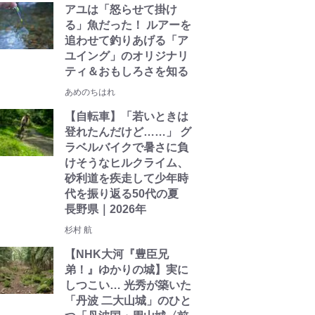
アユは「怒らせて掛け
る」魚だった！ ルアーを
追わせて釣りあげる「ア
ユイング」のオリジナリ
ティ＆おもしろさを知る
あめのちはれ
【自転車】「若いときは
登れたんだけど……」 グ
ラベルバイクで暑さに負
けそうなヒルクライム、
砂利道を疾走して少年時
代を振り返る50代の夏
長野県｜2026年
杉村 航
【NHK大河『豊臣兄
弟！』ゆかりの城】実に
しつこい… 光秀が築いた
「丹波 二大山城」のひと