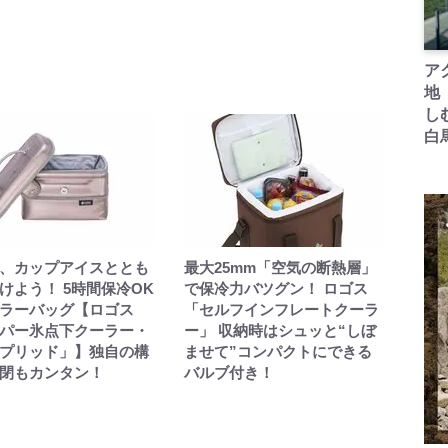
ア
地
し
白
、カップアイスととも
最大25mm「空気の断熱層」
けよう！ 5時間保冷OK
で保冷力バツグン！ ロゴス
ラーバッグ【ロゴス
「セルフインフレートクーラ
パー氷点下クーラー・
ー」 収納時はシュッと“しぼ
プリッド」】独自の構
ませて”コンパクトにできる
閉もカンタン！
バルブ付き！