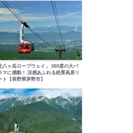
PR
北八ヶ岳ロープウェイ」 360度の大パ
ラマに感動！ 涼感あふれる絶景高原リ
ート【長野県茅野市】