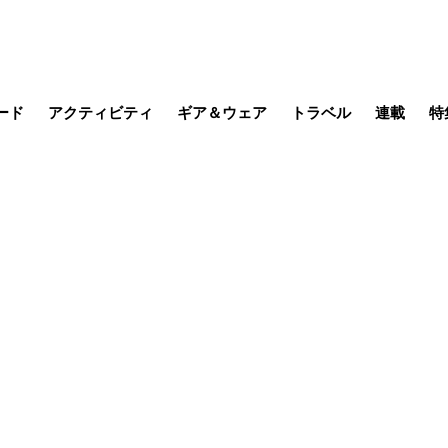
ード
アクティビティ
ギア＆ウェア
トラベル
連載
特
メラ
MTB
写真・動画
その他アクティビティ
キャンプ
スノー
その他
温泉・宿
名所・観光
日本で山
缶詰博士の
そこに山
ブーツの
日本人ハイカ
低山小道
尾瀬ガイド
わたし、
耕して焙
その他連
フィッシング
登山
食事・お酒
季節の虫