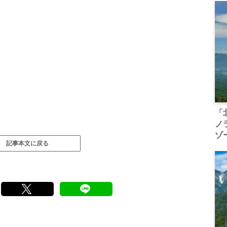
「
ノ
ゾ
記事本文に戻る