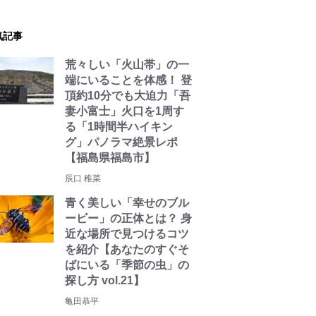
気記事
荒々しい「火山帯」の一
端にいることを体感！ 登
頂約10分でも大迫力「吾
妻小富士」火口を1周す
る「1時間半ハイキン
グ」パノラマ絶景レポ
【福島県福島市】
辰口 稚菜
青く美しい「幸せのブル
ービー」の正体とは？ 身
近な場所で見つけるコツ
を紹介【あなたのすぐそ
ばにいる「季節の虫」の
探し方 vol.21】
亀田恭平