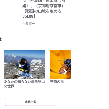
つ「丹波国・周山城〈前
編〉」（京都府京都市）
【戦国の山城を攻める
vol.09】
今泉 慎一
載
あなたの知らない高所登山
季節の虫
古くて
の世界
ラフト
連載一覧