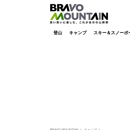
登山
キャンプ
スキー＆スノーボ
山小屋泊
山小屋ライブカメラ
テント泊
雪山
低山
山ご飯
その他登山
焚き火
その他キャンプ
スキー場ライブカ
バックカントリー
日帰り
キャンプ飯
スキー場
BRAVO MOUNTAIN
キャンプ