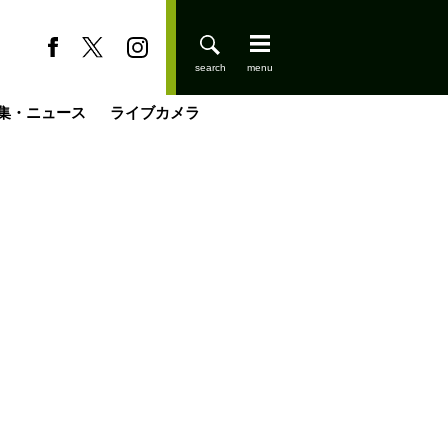
集・ニュース
ライブカメラ
登りはじめました
缶たん”CAN”P料理
小屋を興して
国の街角で
ーのネパール移住見聞録「Like a Rolling Stone」
具＆技術研究所
きららの“おぜ沼“日記
山小屋はじめます
煎して走る男
載
スキー場
山小屋