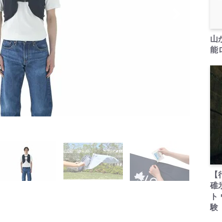
山
能ロ
【
碓
ト
験