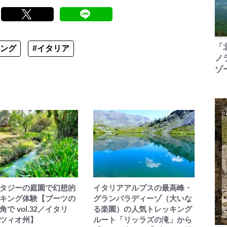
「
キング
#イタリア
ノ
ゾ
タジーの庭園で幻想的
イタリアアルプスの最高峰・
キング体験【ブーツの
グランパラディーゾ（大いな
で vol.32／イタリ
る楽園）の人気トレッキング
ツィオ州】
ルート「リッラズの滝」から