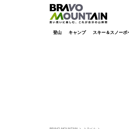
登山
キャンプ
スキー＆スノーボ
山小屋泊
山小屋ライブカメラ
テント泊
雪山
低山
山ご飯
その他登山
焚き火
その他キャンプ
スキー場ライブカ
バックカントリー
日帰り
キャンプ飯
スキー場
BRAVO MOUNTAIN
トラベル