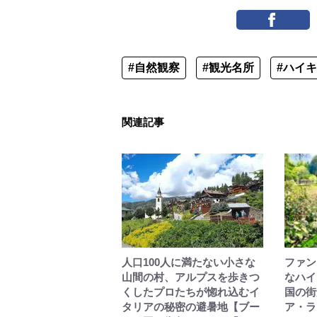
#自然観察
#観光名所
#ハイ
関連記事
人口100人に満たない小さな
ファン
山間の村、アルプスを歩きつ
なハイ
くしたプロたちが惚れ込むイ
国の街角
タリアの秘密の避暑地【ブー
ア・ラ