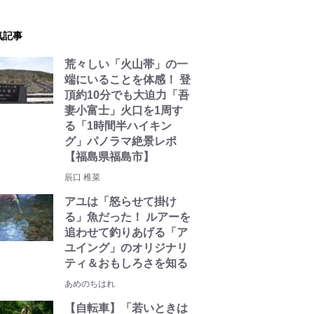
気記事
荒々しい「火山帯」の一
端にいることを体感！ 登
頂約10分でも大迫力「吾
妻小富士」火口を1周す
る「1時間半ハイキン
グ」パノラマ絶景レポ
【福島県福島市】
辰口 稚菜
アユは「怒らせて掛け
る」魚だった！ ルアーを
追わせて釣りあげる「ア
ユイング」のオリジナリ
ティ＆おもしろさを知る
あめのちはれ
【自転車】「若いときは