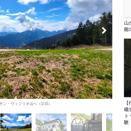
山
能ロ
【
ン・ヴィジリオ山へ（1/15）
碓
ト
験