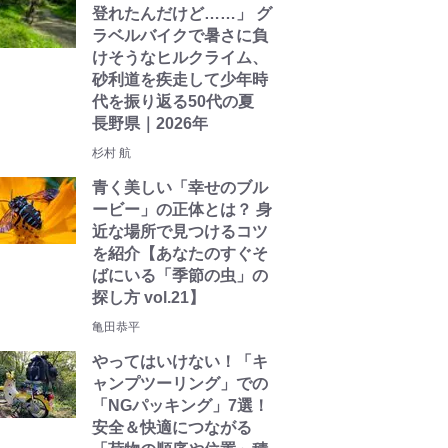
登れたんだけど……」 グ
ラベルバイクで暑さに負
けそうなヒルクライム、
砂利道を疾走して少年時
代を振り返る50代の夏
長野県｜2026年
杉村 航
青く美しい「幸せのブル
ービー」の正体とは？ 身
近な場所で見つけるコツ
を紹介【あなたのすぐそ
ばにいる「季節の虫」の
探し方 vol.21】
亀田恭平
やってはいけない！「キ
ャンプツーリング」での
「NGパッキング」7選！
安全＆快適につながる