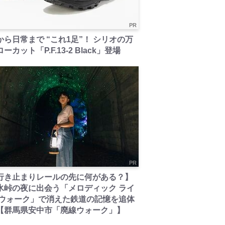
PR
から日常まで “これ1足”！ シリオの万
ーカット「P.F.13-2 Black」登場
PR
行き止まりレールの先に何がある？】
氷峠の夜に出会う「メロディック ライ
 ウォーク」で消えた鉄道の記憶を追体
【群馬県安中市「廃線ウォーク」】