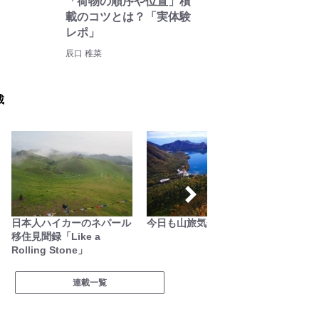
「荷物の順序や位置」積
載のコツとは？「実体験
レポ」
辰口 稚菜
載
日本人ハイカーのネパール
今日も山旅気分
映える
移住見聞録「Like a
Rolling Stone」
連載一覧