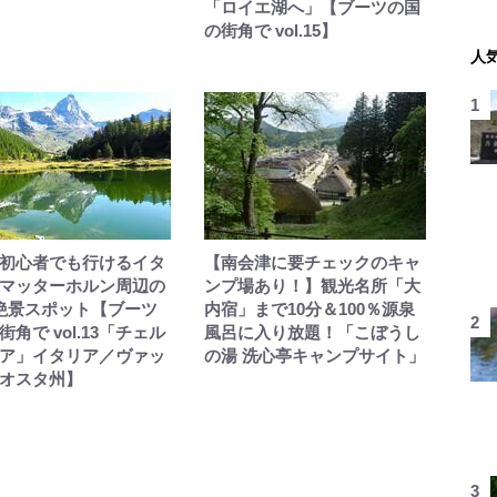
「ロイエ湖へ」【ブーツの国
の街角で vol.15】
人
初心者でも行けるイタ
【南会津に要チェックのキャ
マッターホルン周辺の
ンプ場あり！】観光名所「大
絶景スポット【ブーツ
内宿」まで10分＆100％源泉
角で vol.13「チェル
風呂に入り放題！「こぼうし
ア」イタリア／ヴァッ
の湯 洗心亭キャンプサイト」
オスタ州】