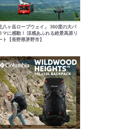
PR
北八ヶ岳ロープウェイ」 360度の大パ
ラマに感動！ 涼感あふれる絶景高原リ
ート【長野県茅野市】