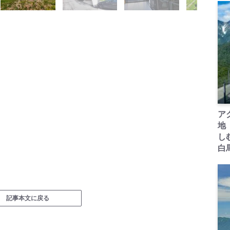
ア
地
し
白
記事本文に戻る