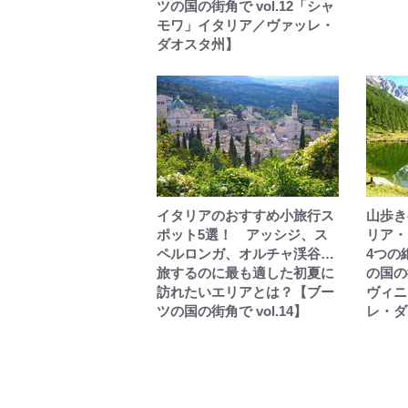
ツの国の街角で vol.12「シャ
モワ」イタリア／ヴァッレ・
ダオスタ州】
イタリアのおすすめ小旅行ス
山歩き
ポット5選！ アッシジ、ス
リア・
ペルロンガ、オルチャ渓谷…
4つの
旅するのに最も適した初夏に
の国の街
訪れたいエリアとは？【ブー
ヴィニ
ツの国の街角で vol.14】
レ・ダ