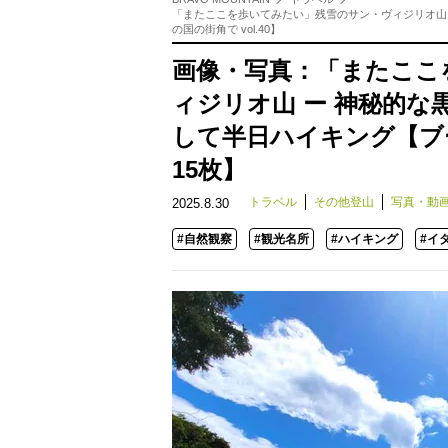
「またここを歩いてみたい」残雪のサン・ヴィジリオ山
の国の街角で vol.40】
画像・写真：「またここ
ィジリオ山 ー 神秘的
して半日ハイキング【ブー
15枚】
トラベル
その他登山
写真・動
2025.8.30
#自然観察
#観光名所
#ハイキング
#イ