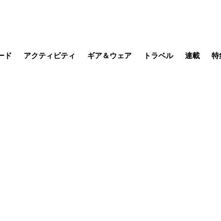
ード
アクティビティ
ギア＆ウェア
トラベル
連載
特
メラ
MTB
写真・動画
その他アクティビティ
キャンプ
スノー
その他
温泉・宿
名所・観光
日本で山
缶詰博士の
そこに山
ブーツの
日本人ハイカ
低山小道
尾瀬ガイド
わたし、
耕して焙
その他連
フィッシング
登山
食事・お酒
季節の虫