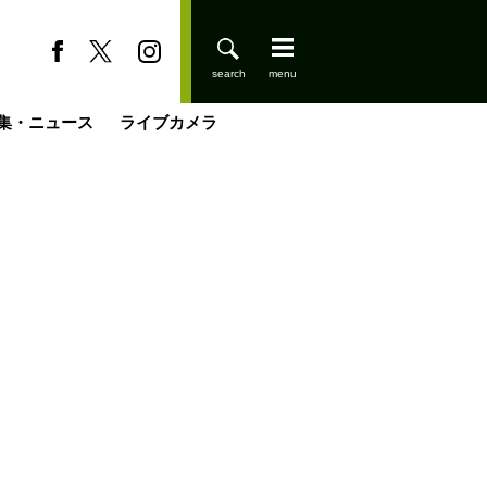
集・ニュース
ライブカメラ
登りはじめました
缶たん”CAN”P料理
小屋を興して
国の街角で
ーのネパール移住見聞録「Like a Rolling Stone」
具＆技術研究所
きららの“おぜ沼“日記
山小屋はじめます
煎して走る男
載
スキー場
山小屋