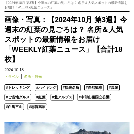
【2024年10月 第3週】今週末の紅葉の見ごろは？ 名所＆人気スポットの最新情報を
お届け「WEEKLY紅葉ニュース」
画像・写真：【2024年10月 第3週】今
週末の紅葉の見ごろは？ 名所＆人気
スポットの最新情報をお届け
「WEEKLY紅葉ニュース」【合計18
枚】
2024.10.18
トラベル
名所・観光
#トレッキング
#ハイキング
#観光名所
#自然観察
#温泉
#ご当地グルメ
#紅葉
#北アルプス
#中部山岳国立公園
#白馬三山
#志賀高原