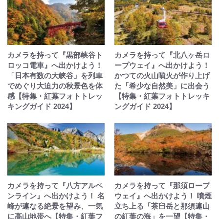
カメラを持って『黒部峡谷ト
カメラを持って『北八ヶ岳ロ
ロッコ電車』へ出かけよう！
ープウェイ』へ出かけよう！
「日本有数の大峡谷」を列車
かつての火山噴火が作り上げ
でめぐり大迫力の秋景色を体
た「希少な自然美」に出会う
感【特集・紅葉フォトトレッ
【特集・紅葉フォトトレッキ
キングガイド 2024】
ングガイド 2024】
カメラを持って『八方アルペ
カメラを持って『那須ロープ
ンライン』へ出かけよう！ 名
ウェイ』へ出かけよう！ 噴煙
峰が連なる絶景を望み、一気
立ち上る「茶臼岳と那須連山
に高山地帯へ【特集・紅葉フ
の紅葉の海」を一望【特集・