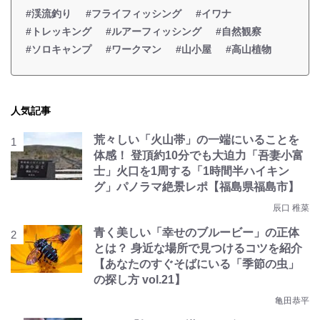
#渓流釣り
#フライフィッシング
#イワナ
#トレッキング
#ルアーフィッシング
#自然観察
#ソロキャンプ
#ワークマン
#山小屋
#高山植物
人気記事
荒々しい「火山帯」の一端にいることを
体感！ 登頂約10分でも大迫力「吾妻小富
士」火口を1周する「1時間半ハイキン
グ」パノラマ絶景レポ【福島県福島市】
辰口 稚菜
青く美しい「幸せのブルービー」の正体
とは？ 身近な場所で見つけるコツを紹介
【あなたのすぐそばにいる「季節の虫」
の探し方 vol.21】
亀田恭平