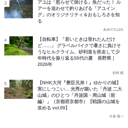
アユは「怒らせて掛ける」魚だった！ ル
アーを追わせて釣りあげる「アユイン
グ」のオリジナリティ＆おもしろさを知
る
あめのちはれ
【自転車】「若いときは登れたんだけ
ど……」 グラベルバイクで暑さに負けそ
うなヒルクライム、砂利道を疾走して少
年時代を振り返る50代の夏 長野県｜
2026年
杉村 航
【NHK大河『豊臣兄弟！』ゆかりの城】
実にしつこい… 光秀が築いた「丹波 二大
山城」のひとつ「丹波国・周山城〈前
編〉」（京都府京都市）【戦国の山城を
攻める vol.09】
今泉 慎一