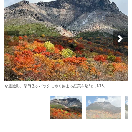
今週撮影、茶臼岳をバックに赤く染まる紅葉を堪能（1/18）