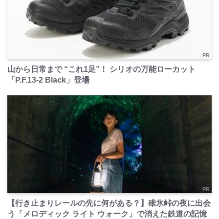
PR
山から日常まで “これ1足”！ シリオの万能ローカット
「P.F.13-2 Black」登場
PR
【行き止まりレールの先に何がある？】碓氷峠の夜に出会
う「メロディック ライト ウォーク」で消えた鉄道の記憶