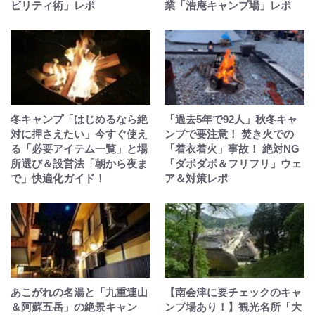
ビリティ術」レポ
業「浩庵キャンプ場」レポ
冬キャンプ「はじめるなら絶
「過去5年で92人」秋冬キャ
対に押さえたい」今すぐ使え
ンプで要注意！ 焚き火での
る「必要アイテム一覧」と場
「着衣着火」事故！ 絶対NG
所選び＆設営法「朝から夜ま
「ダボダボ＆フリフリ」ウェ
で」快適化ガイド！
ア＆対策レポ
あこがれの名湯と「九重連山
【南会津に要チェックのキャ
＆阿蘇五岳」の絶景キャン
ンプ場あり！】観光名所「大