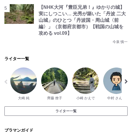
【NHK大河『豊臣兄弟！』ゆかりの城】
実にしつこい… 光秀が築いた「丹波 二大
山城」のひとつ「丹波国・周山城〈前
編〉」（京都府京都市）【戦国の山城を
攻める vol.09】
今泉 慎一
ライター一覧
大崎 純
齊藤 僚子
小崎 かえで
中村 さんた
ライター一覧
ブラマンガイド