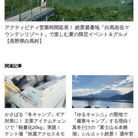
PR
アクティビティ営業時間延長！ 絶景避暑地「白馬岩岳マ
ウンテンリゾート」で楽しむ夏の限定イベント＆グルメ
【長野県白馬村】
関連記事
かさばる「冬キャンプ」ギア
『ゆるキャン△』の聖地で
対策に！ 主要アイテムチェン
「厳寒キャンプ」する理由！
ジで「軽量化20kg」実践！
真冬だけの「富士山＆本栖
テント場「快適アクセス＆モ
湖」シルエット絶景！ 通年営