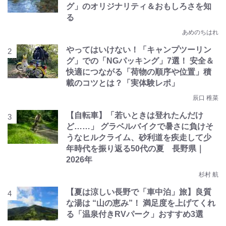
グ」のオリジナリティ＆おもしろさを知
る
あめのちはれ
やってはいけない！「キャンプツーリン
グ」での「NGパッキング」7選！ 安全＆
快適につながる「荷物の順序や位置」積
載のコツとは？「実体験レポ」
辰口 稚菜
【自転車】「若いときは登れたんだけ
ど……」 グラベルバイクで暑さに負けそ
うなヒルクライム、砂利道を疾走して少
年時代を振り返る50代の夏 長野県｜
2026年
杉村 航
【夏は涼しい長野で「車中泊」旅】良質
な湯は “山の恵み”！ 満足度を上げてくれ
る「温泉付きRVパーク」おすすめ3選