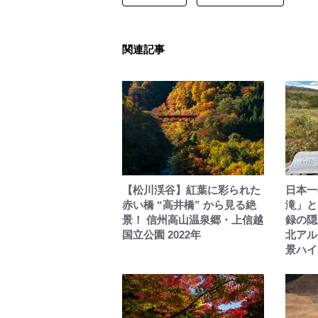
関連記事
【松川渓谷】紅葉に彩られた
日本一
赤い橋 “高井橋” から見る絶
滝」と
景！ 信州高山温泉郷・上信越
録の隠
国立公園 2022年
北アル
景ハイ