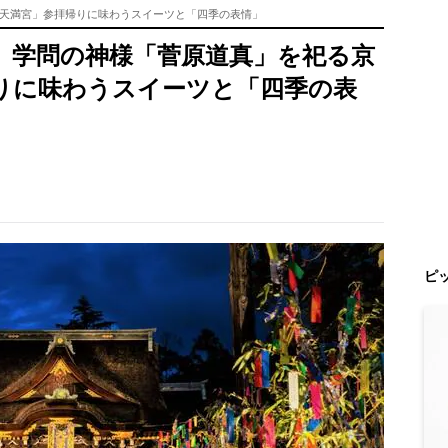
天満宮」参拝帰りに味わうスイーツと「四季の表情」
】学問の神様「菅原道真」を祀る京
りに味わうスイーツと「四季の表
ピ