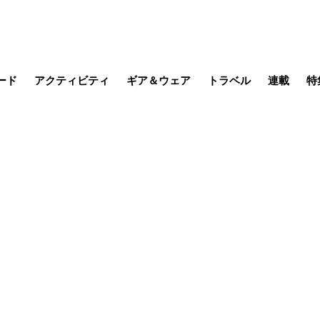
ード
アクティビティ
ギア＆ウェア
トラベル
連載
特
メラ
MTB
写真・動画
その他アクティビティ
キャンプ
スノー
その他
温泉・宿
名所・観光
季節の虫
日本で山
缶詰博士の
そこに山
ブーツの
日本人ハイカ
低山小道
尾瀬ガイド
わたし、
その他連
フィッシング
登山
食事・お酒
山帰り、