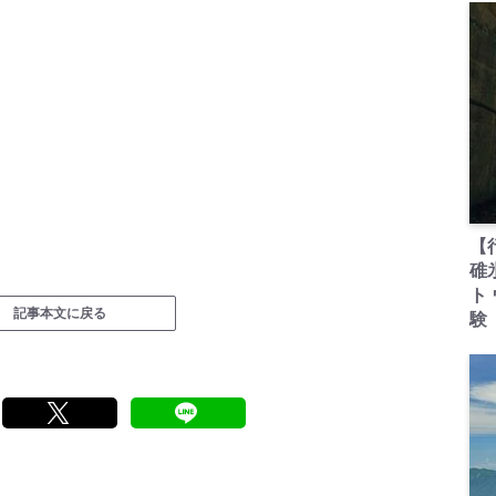
【
碓
ト
記事本文に戻る
験