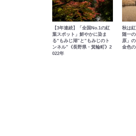
【3年連続】「全国No.1の紅
秋は紅
葉スポット」鮮やかに染ま
随一の
る“もみじ湖”と“もみじのト
原」の
ンネル”《長野県・箕輪町》2
金色の
022年