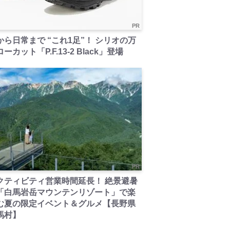
PR
から日常まで “これ1足”！ シリオの万
ーカット「P.F.13-2 Black」登場
PR
クティビティ営業時間延長！ 絶景避暑
「白馬岩岳マウンテンリゾート」で楽
む夏の限定イベント＆グルメ【長野県
馬村】