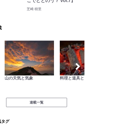
こでととのう？ vol.7】
芝崎 樹里
載
山の天気と気象
料理と道具とアウトドア
缶詰博士
料理
連載一覧
気タグ