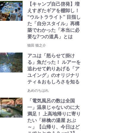
【キャンプ自己啓発】増
えすぎたギアを棚卸し！
“ウルトラライト” 目指し
た「自分スタイル」再構
築でわかった「本当に必
要な7つの道具」とは
猫田 猫之介
アユは「怒らせて掛け
る」魚だった！ ルアーを
追わせて釣りあげる「ア
ユイング」のオリジナリ
ティ＆おもしろさを知る
あめのちはれ
「電気風呂の数は全国
一」温泉じゃないのに大
満足！ 上高地帰りに寄り
たい「林檎の湯屋 おぶ
～」【山帰り、今日はど