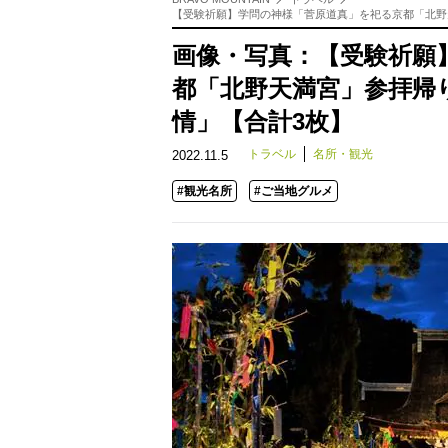
【受験祈願】学問の神様「菅原道真」を祀る京都「北野
画像・写真：【受験祈願
都「北野天満宮」参拝帰
情」【合計3枚】
トラベル
名所・観光
2022.11.5
#観光名所
#ご当地グルメ