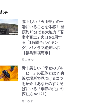
気記事
荒々しい「火山帯」の一
端にいることを体感！ 登
頂約10分でも大迫力「吾
妻小富士」火口を1周す
る「1時間半ハイキン
グ」パノラマ絶景レポ
【福島県福島市】
辰口 稚菜
青く美しい「幸せのブル
ービー」の正体とは？ 身
近な場所で見つけるコツ
を紹介【あなたのすぐそ
ばにいる「季節の虫」の
探し方 vol.21】
亀田恭平