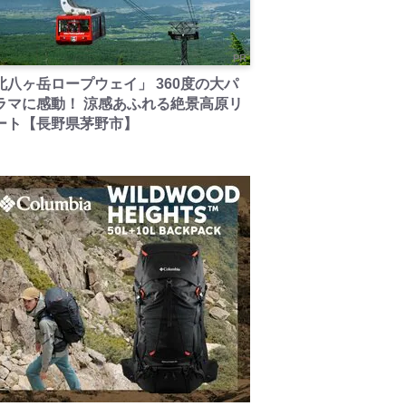
PR
北八ヶ岳ロープウェイ」 360度の大パ
ラマに感動！ 涼感あふれる絶景高原リ
ート【長野県茅野市】