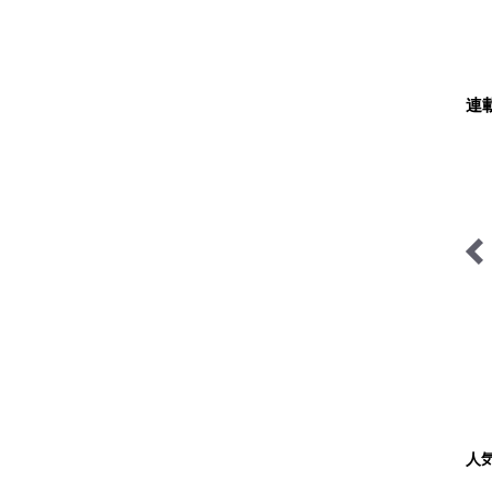
連
ハイカー女子の一杯
里山アドベンチャー！ソト
アソ日和
人