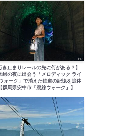
PR
行き止まりレールの先に何がある？】
氷峠の夜に出会う「メロディック ライ
 ウォーク」で消えた鉄道の記憶を追体
【群馬県安中市「廃線ウォーク」】