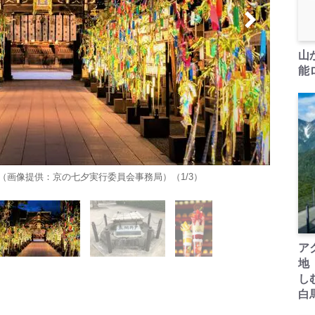
山
能ロ
画像提供：京の七夕実行委員会事務局）（1/3）
ア
地
し
白