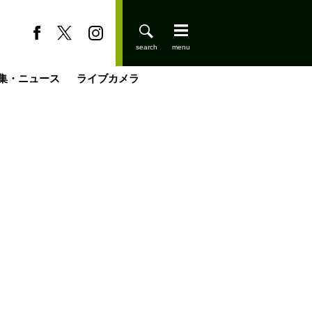
集・ニュース
ライブカメラ
登りはじめました
缶たん”CAN”P料理
小屋を興して
国の街角で
ーのネパール移住見聞録「Like a Rolling Stone」
具＆技術研究所
きららの“おぜ沼“日記
山小屋はじめます
載
スキー場
今日はどこでととのう？
山小屋