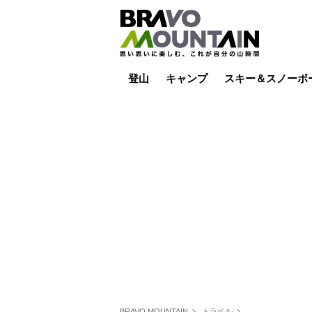
登山
キャンプ
スキー＆スノーボ
山小屋泊
山小屋ライブカメラ
テント泊
雪山
低山
山ご飯
その他登山
焚き火
その他キャンプ
スキー場ライブカ
バックカントリー
日帰り
キャンプ飯
スキー場
BRAVO MOUNTAIN
トラベル