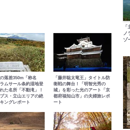
「
ノ
ゾ
の落差350m「称名
「藤井聡太竜王」タイトル防
ラムサール条約湿地登
衛戦の舞台！「明智光秀の
れた名所「不動滝」！
城」を彩った光のアート「京
プス・立山エリアの絶
都府福知山市」の夫婦旅レポ
キングレポート
ート