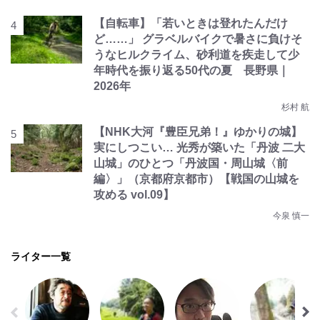
【自転車】「若いときは登れたんだけ
ど……」 グラベルバイクで暑さに負けそ
うなヒルクライム、砂利道を疾走して少
年時代を振り返る50代の夏 長野県｜
2026年
杉村 航
【NHK大河『豊臣兄弟！』ゆかりの城】
実にしつこい… 光秀が築いた「丹波 二大
山城」のひとつ「丹波国・周山城〈前
編〉」（京都府京都市）【戦国の山城を
攻める vol.09】
今泉 慎一
ライター一覧