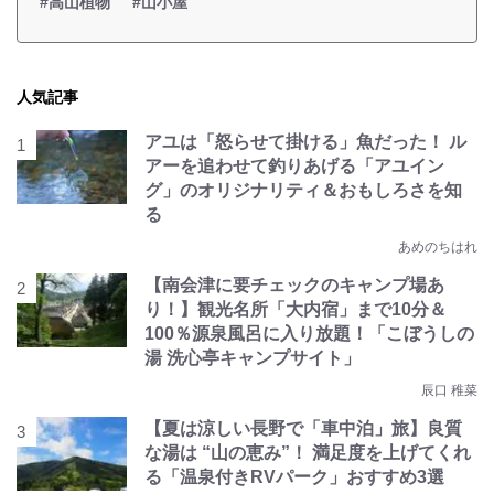
#高山植物
#山小屋
人気記事
アユは「怒らせて掛ける」魚だった！ ル
アーを追わせて釣りあげる「アユイン
グ」のオリジナリティ＆おもしろさを知
る
あめのちはれ
【南会津に要チェックのキャンプ場あ
り！】観光名所「大内宿」まで10分＆
100％源泉風呂に入り放題！「こぼうしの
湯 洗心亭キャンプサイト」
辰口 稚菜
【夏は涼しい長野で「車中泊」旅】良質
な湯は “山の恵み”！ 満足度を上げてくれ
る「温泉付きRVパーク」おすすめ3選