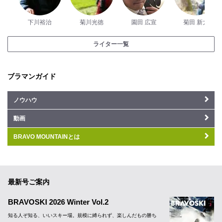
下川裕治
菊川光徳
園田 広宣
菊田 新大
ライター一覧
ブラマンガイド
ノウハウ
動画
BRAVO MOUNTAINとは
最新号ご案内
BRAVOSKI 2026 Winter Vol.2
知る人ぞ知る、いいスキー場。規模に縛られず、楽しんだもの勝ち