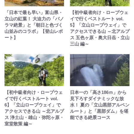
「日本で最も早い」富山県・
【初中級者向け・ロープウェ
立山の紅葉！ 大迫力の「パノ
イで行くベストルート vol.
ラマ絶景」と「朝日と色づく
5】「立山ロープウェイ」で
山並みのコラボ」【登山レポ
アクセスできる山 ～北アルプ
ート】
ス 五色ヶ原・奥大日岳・立山
三山 編～
【初中級者向け・ロープウェ
日本一の「高さ186ｍ」から
イで行くベストルート vol.
見下ろすダイナミックな放
6】「立山ロープウェイ」で
水！ 夏の「立山黒部アルペン
アクセスできる山 ～北アルプ
ルート」と「黒部ダム」を堪
ス 浄土山・雄山・弥陀ヶ原・
能できる絶景コース
室堂散策 編～