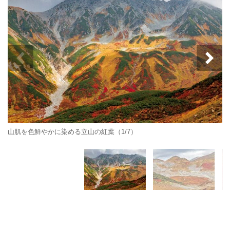
山肌を色鮮やかに染める立山の紅葉（1/7）