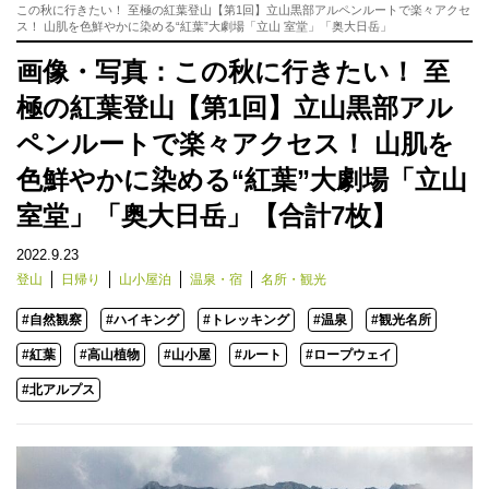
この秋に行きたい！ 至極の紅葉登山【第1回】立山黒部アルペンルートで楽々アクセ
ス！ 山肌を色鮮やかに染める“紅葉”大劇場「立山 室堂」「奥大日岳」
画像・写真：この秋に行きたい！ 至
極の紅葉登山【第1回】立山黒部アル
ペンルートで楽々アクセス！ 山肌を
色鮮やかに染める“紅葉”大劇場「立山
室堂」「奥大日岳」【合計7枚】
2022.9.23
登山
日帰り
山小屋泊
温泉・宿
名所・観光
#自然観察
#ハイキング
#トレッキング
#温泉
#観光名所
#紅葉
#高山植物
#山小屋
#ルート
#ロープウェイ
#北アルプス