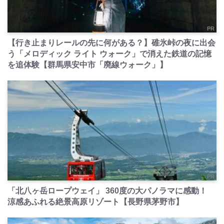
PR
【行き止まりレールの先に何がある？】碓氷峠の夜に出会
う「メロディック ライト ウォーク」で消えた鉄道の記憶
を追体験【群馬県安中市「廃線ウォーク」】
PR
「北八ヶ岳ロープウェイ」 360度の大パノラマに感動！
涼感あふれる絶景高原リゾート【長野県茅野市】