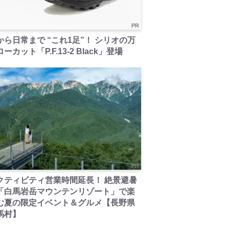
PR
から日常まで “これ1足”！ シリオの万
ーカット「P.F.13-2 Black」登場
PR
クティビティ営業時間延長！ 絶景避暑
「白馬岩岳マウンテンリゾート」で楽
む夏の限定イベント＆グルメ【長野県
馬村】