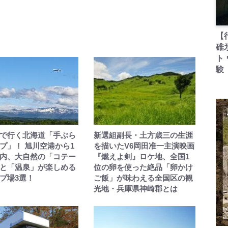
【
碓
ト
験
で行く北海道「手ぶら
新選組副長・土方歳三の生涯
プ」！ 旭川空港から1
を描いたV6岡田准一主演映画
内、大自然の「コテー
『燃えよ剣』ロケ地、全国1
と「温泉」が楽しめる
位の卵を使った絶品「卵かけ
プ場3選！
ご飯」が味わえる全国区の観
光地・兵庫県神崎郡とは