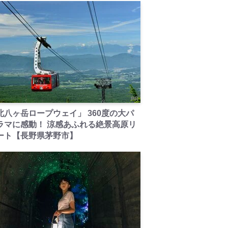
PR
北八ヶ岳ロープウェイ」 360度の大パ
ラマに感動！ 涼感あふれる絶景高原リ
ート【長野県茅野市】