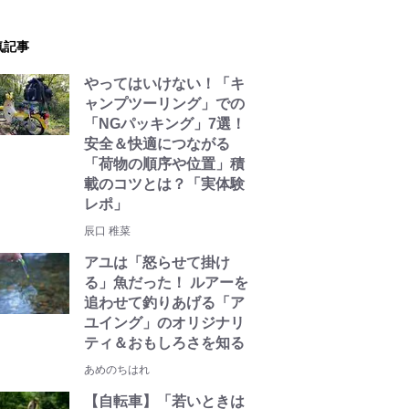
気記事
やってはいけない！「キ
ャンプツーリング」での
「NGパッキング」7選！
安全＆快適につながる
「荷物の順序や位置」積
載のコツとは？「実体験
レポ」
辰口 稚菜
アユは「怒らせて掛け
る」魚だった！ ルアーを
追わせて釣りあげる「ア
ユイング」のオリジナリ
ティ＆おもしろさを知る
あめのちはれ
【自転車】「若いときは