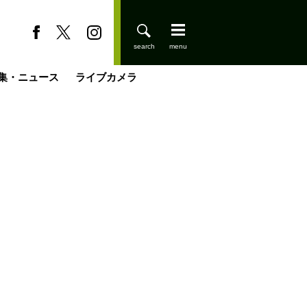
集・ニュース
ライブカメラ
缶たん”CAN”P料理
小屋を興して
国の街角で
ーのネパール移住見聞録「Like a Rolling Stone」
具＆技術研究所
きららの“おぜ沼“日記
山小屋はじめます
煎して走る男
載
スキー場
登りはじめました
山小屋