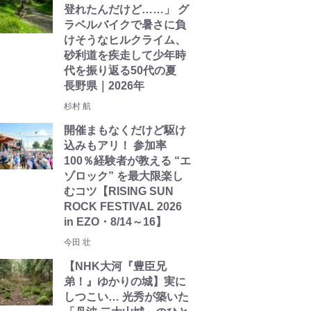
登れたんだけど……」 グ
ラベルバイクで暑さに負
けそうなヒルクライム、
砂利道を疾走して少年時
代を振り返る50代の夏
長野県｜2026年
杉村 航
開催まもなくだけど駆け
込みもアリ！ 参加率
100％経験者が教える “エ
ゾロック” を最大限楽し
むコツ【RISING SUN
ROCK FESTIVAL 2026
in EZO・8/14～16】
今田 壮
【NHK大河『豊臣兄
弟！』ゆかりの城】実に
しつこい… 光秀が築いた