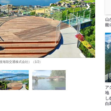
山
能ロ
海陸交通株式会社）（1/2）
ア
地
し
白