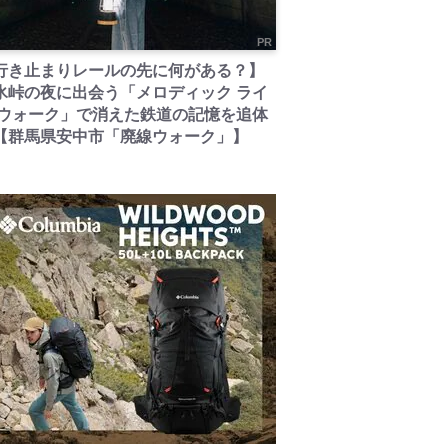
PR
行き止まりレールの先に何がある？】
氷峠の夜に出会う「メロディック ライ
 ウォーク」で消えた鉄道の記憶を追体
【群馬県安中市「廃線ウォーク」】