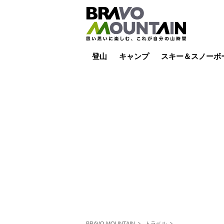
登山
キャンプ
スキー＆スノーボ
山小屋泊
山小屋ライブカメラ
テント泊
雪山
低山
山ご飯
その他登山
焚き火
その他キャンプ
スキー場ライブカ
バックカントリー
日帰り
キャンプ飯
スキー場
BRAVO MOUNTAIN
トラベル