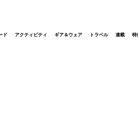
ード
アクティビティ
ギア＆ウェア
トラベル
連載
特
メラ
MTB
写真・動画
その他アクティビティ
キャンプ
スノー
その他
温泉・宿
名所・観光
缶詰博士の
そこに山
ブーツの
季節の虫
日本人ハイカ
低山小道
尾瀬ガイド
わたし、
耕して焙
その他連
フィッシング
登山
食事・お酒
日本で山