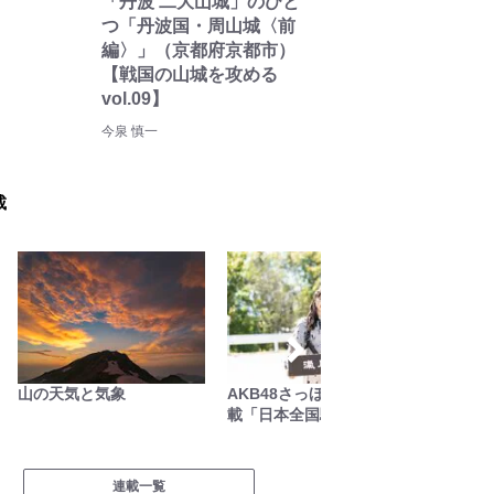
「丹波 二大山城」のひと
つ「丹波国・周山城〈前
編〉」（京都府京都市）
【戦国の山城を攻める
vol.09】
今泉 慎一
載
山の天気と気象
AKB48さっほーの動画連
無人地
載「日本全国駅弁の旅」
連載一覧