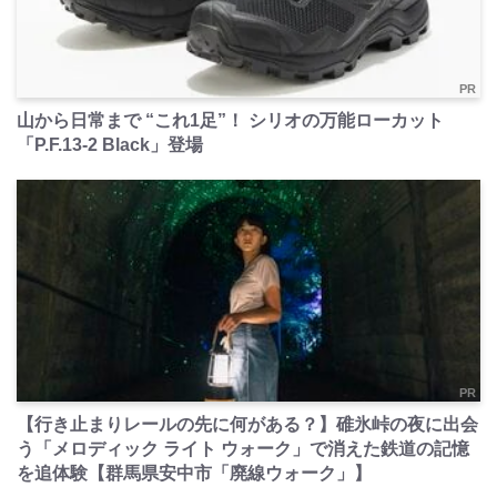
PR
山から日常まで “これ1足”！ シリオの万能ローカット
「P.F.13-2 Black」登場
PR
【行き止まりレールの先に何がある？】碓氷峠の夜に出会
う「メロディック ライト ウォーク」で消えた鉄道の記憶
を追体験【群馬県安中市「廃線ウォーク」】