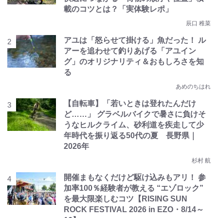
載のコツとは？「実体験レポ」
辰口 稚菜
アユは「怒らせて掛ける」魚だった！ ル
アーを追わせて釣りあげる「アユイン
グ」のオリジナリティ＆おもしろさを知
る
あめのちはれ
【自転車】「若いときは登れたんだけ
ど……」 グラベルバイクで暑さに負けそ
うなヒルクライム、砂利道を疾走して少
年時代を振り返る50代の夏 長野県｜
2026年
杉村 航
開催まもなくだけど駆け込みもアリ！ 参
加率100％経験者が教える “エゾロック”
を最大限楽しむコツ【RISING SUN
ROCK FESTIVAL 2026 in EZO・8/14～