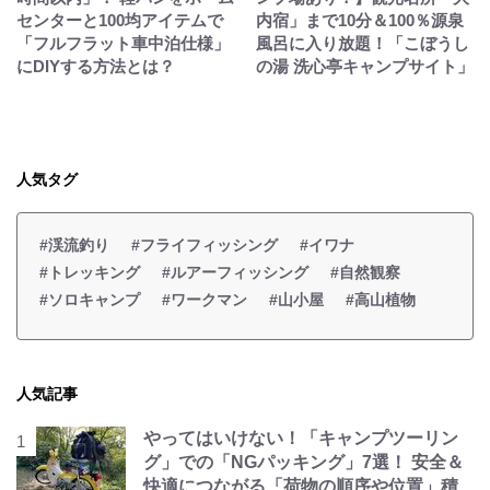
センターと100均アイテムで
内宿」まで10分＆100％源泉
「フルフラット車中泊仕様」
風呂に入り放題！「こぼうし
にDIYする方法とは？
の湯 洗心亭キャンプサイト」
人気タグ
#渓流釣り
#フライフィッシング
#イワナ
#トレッキング
#ルアーフィッシング
#自然観察
#ソロキャンプ
#ワークマン
#山小屋
#高山植物
人気記事
やってはいけない！「キャンプツーリン
グ」での「NGパッキング」7選！ 安全＆
快適につながる「荷物の順序や位置」積