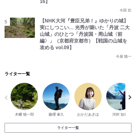
16】
今田 壮
【NHK大河『豊臣兄弟！』ゆかりの城】
実にしつこい… 光秀が築いた「丹波 二大
山城」のひとつ「丹波国・周山城〈前
編〉」（京都府京都市）【戦国の山城を
攻める vol.09】
今泉 慎一
ライター一覧
木幡 猫一郎
藤櫻 峯久
おかだあきほ
河村 知香
ライター一覧