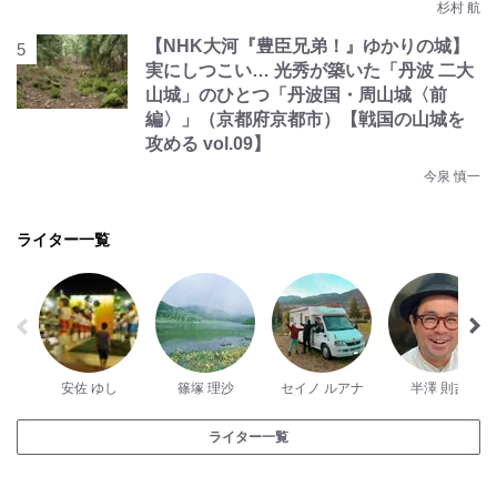
杉村 航
【NHK大河『豊臣兄弟！』ゆかりの城】
実にしつこい… 光秀が築いた「丹波 二大
山城」のひとつ「丹波国・周山城〈前
編〉」（京都府京都市）【戦国の山城を
攻める vol.09】
今泉 慎一
ライター一覧
安佐 ゆし
篠塚 理沙
セイノ ルアナ
半澤 則吉
ライター一覧