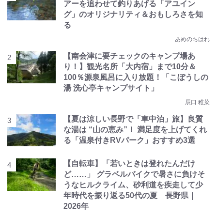
アーを追わせて釣りあげる「アユイン
グ」のオリジナリティ＆おもしろさを知
る
あめのちはれ
【南会津に要チェックのキャンプ場あ
り！】観光名所「大内宿」まで10分＆
100％源泉風呂に入り放題！「こぼうしの
湯 洗心亭キャンプサイト」
辰口 稚菜
【夏は涼しい長野で「車中泊」旅】良質
な湯は “山の恵み”！ 満足度を上げてくれ
る「温泉付きRVパーク」おすすめ3選
【自転車】「若いときは登れたんだけ
ど……」 グラベルバイクで暑さに負けそ
うなヒルクライム、砂利道を疾走して少
年時代を振り返る50代の夏 長野県｜
2026年