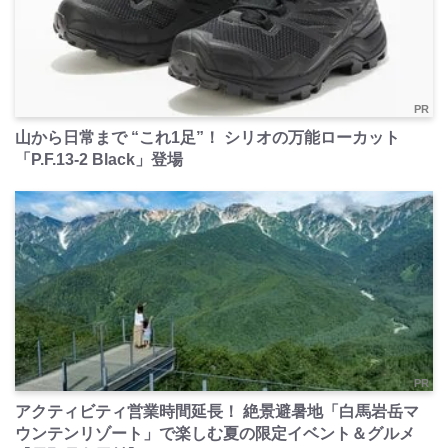
PR
山から日常まで “これ1足”！ シリオの万能ローカット
「P.F.13-2 Black」登場
PR
アクティビティ営業時間延長！ 絶景避暑地「白馬岩岳マ
ウンテンリゾート」で楽しむ夏の限定イベント＆グルメ