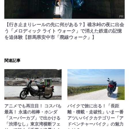
PR
【行き止まりレールの先に何がある？】碓氷峠の夜に出会
う「メロディック ライト ウォーク」で消えた鉄道の記憶
を追体験【群馬県安中市「廃線ウォーク」】
関連記事
アニメでも再注目！ コスパも
バイクで旅に出る！「長距
最高！ 永遠の相棒・ホンダ
離・積載・走破性」いま一番
「スーパーカブ」で出かける
アツいバイクカテゴリー「ア
「渋滞なし」東京湾横断フェ
ドベンチャーバイク」の魅力