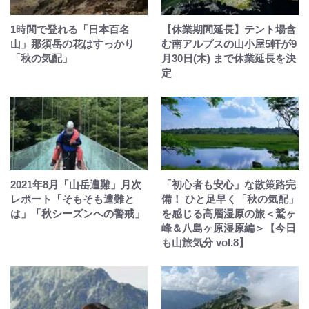
1時間で登れる「日本百名
【休業期間延長】テント場含
山」那須岳の花はすっかり
む南アルプスの山小屋5軒が9
「秋の気配」
月30日(木) まで休業延長を決
定
2021年8月「山岳遭難」月次
「初心者も安心」な散策路完
レポート「そもそも遭難と
備！ ひと足早く「秋の気配」
は」「秋シーズンへの警戒」
を感じる高層湿原の旅＜鷲ヶ
峰＆八島ヶ原湿原編＞【今日
も山旅気分 vol.8】