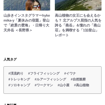
山歩きインスタグラマーhyke
高山植物の女王にも会えるか
mika-y「夏休みの宿題」登山
も？ 北アルプス屈指の人気を
で「絶景の雲海」・日帰り大
誇る「燕岳」＆憧れの「燕山
天井岳 ＜長野県＞
荘」を満喫する「1泊登山」
レポート
人気タグ
#渓流釣り
#フライフィッシング
#イワナ
#トレッキング
#ルアーフィッシング
#自然観察
#ソロキャンプ
#ワークマン
#山小屋
#高山植物