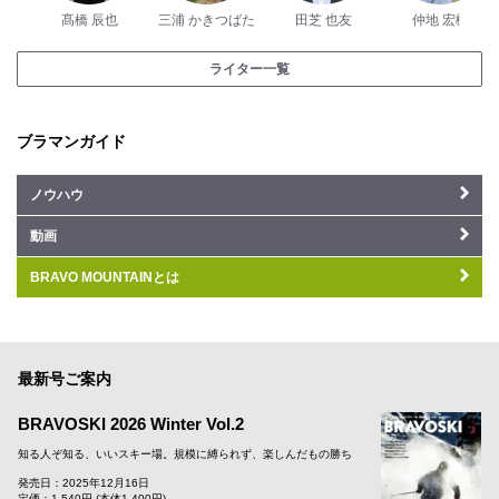
髙橋 辰也
三浦 かきつばた
田芝 也友
仲地 宏樹
ライター一覧
ブラマンガイド
ノウハウ
動画
BRAVO MOUNTAINとは
最新号ご案内
BRAVOSKI 2026 Winter Vol.2
知る人ぞ知る、いいスキー場。規模に縛られず、楽しんだもの勝ち
発売日：2025年12月16日
定価：1,540円 (本体1,400円)