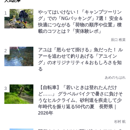
人気記事
やってはいけない！「キャンプツーリン
グ」での「NGパッキング」7選！ 安全＆
快適につながる「荷物の順序や位置」積
載のコツとは？「実体験レポ」
辰口 稚菜
アユは「怒らせて掛ける」魚だった！ ル
アーを追わせて釣りあげる「アユイン
グ」のオリジナリティ＆おもしろさを知
る
あめのちはれ
【自転車】「若いときは登れたんだけ
ど……」 グラベルバイクで暑さに負けそ
うなヒルクライム、砂利道を疾走して少
年時代を振り返る50代の夏 長野県｜
2026年
杉村 航