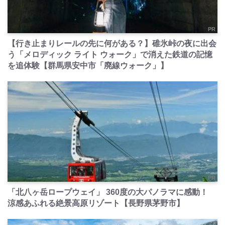
PR
【行き止まりレールの先に何がある？】碓氷峠の夜に出会
う「メロディック ライト ウォーク」で消えた鉄道の記憶
を追体験【群馬県安中市「廃線ウォーク」】
PR
「北八ヶ岳ロープウェイ」 360度の大パノラマに感動！
涼感あふれる絶景高原リゾート【長野県茅野市】