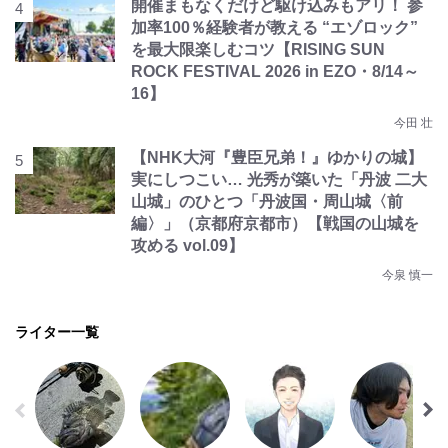
開催まもなくだけど駆け込みもアリ！ 参
加率100％経験者が教える “エゾロック”
を最大限楽しむコツ【RISING SUN
ROCK FESTIVAL 2026 in EZO・8/14～
16】
今田 壮
【NHK大河『豊臣兄弟！』ゆかりの城】
実にしつこい… 光秀が築いた「丹波 二大
山城」のひとつ「丹波国・周山城〈前
編〉」（京都府京都市）【戦国の山城を
攻める vol.09】
今泉 慎一
ライター一覧