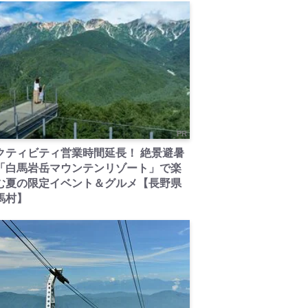
PR
クティビティ営業時間延長！ 絶景避暑
「白馬岩岳マウンテンリゾート」で楽
む夏の限定イベント＆グルメ【長野県
馬村】