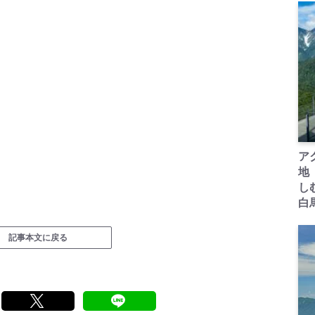
ア
地
し
白
記事本文に戻る