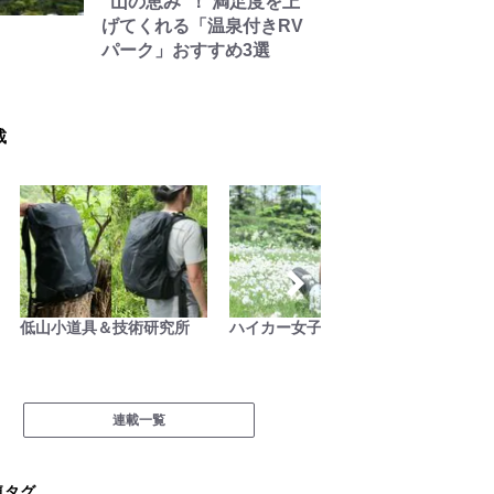
“山の恵み”！ 満足度を上
げてくれる「温泉付きRV
パーク」おすすめ3選
載
低山小道具＆技術研究所
ハイカー女子の一杯
連載一覧
気タグ