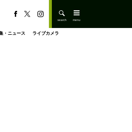
集・ニュース
ライブカメラ
缶たん”CAN”P料理
小屋を興して
国の街角で
ーのネパール移住見聞録「Like a Rolling Stone」
具＆技術研究所
きららの“おぜ沼“日記
山小屋はじめます
煎して走る男
載
スキー場
登りはじめました
山小屋