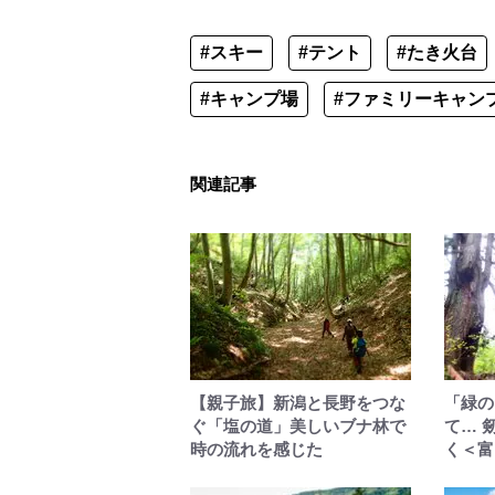
#スキー
#テント
#たき火台
#キャンプ場
#ファミリーキャン
関連記事
【親子旅】新潟と長野をつな
「緑の
ぐ「塩の道」美しいブナ林で
て… 
時の流れを感じた
く＜富