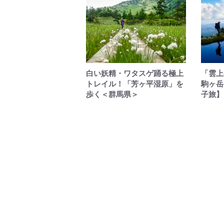
白い妖精・ワタスゲ踊る極上
「雲上
トレイル！「芳ヶ平湿原」を
駒ヶ岳
歩く＜群馬県＞
子旅】