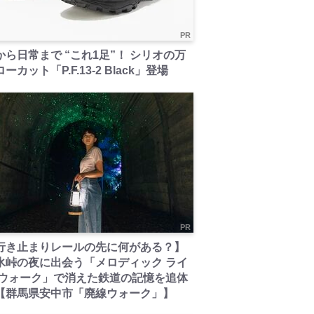
PR
から日常まで “これ1足”！ シリオの万
ーカット「P.F.13-2 Black」登場
PR
行き止まりレールの先に何がある？】
氷峠の夜に出会う「メロディック ライ
 ウォーク」で消えた鉄道の記憶を追体
【群馬県安中市「廃線ウォーク」】