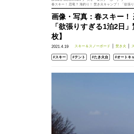
春スキー！ 恐竜？ 海釣り！ 焚き火キャンプ！ 「欲張
画像・写真：春スキー！ 
「欲張りすぎる1泊2日
枚】
スキー＆スノーボード
焚き火
2021.4.19
#スキー
#テント
#たき火台
#オートキ