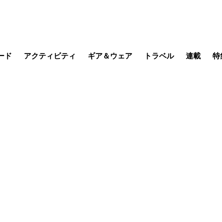
ード
アクティビティ
ギア＆ウェア
トラベル
連載
特
メラ
MTB
写真・動画
その他アクティビティ
キャンプ
スノー
その他
温泉・宿
名所・観光
缶詰博士の
そこに山
ブーツの
季節の虫
日本人ハイカ
低山小道
尾瀬ガイド
わたし、
耕して焙
その他連
フィッシング
登山
食事・お酒
日本で山