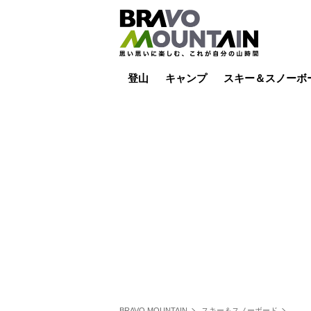
登山
キャンプ
スキー＆スノーボ
山小屋泊
山小屋ライブカメラ
テント泊
雪山
低山
山ご飯
その他登山
焚き火
その他キャンプ
スキー場ライブカ
バックカントリー
日帰り
キャンプ飯
スキー場
BRAVO MOUNTAIN
スキー＆スノーボード