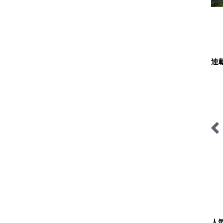
連
ユーコンカワイの川サウナ
関西おみくじジャーニー
研究所
人