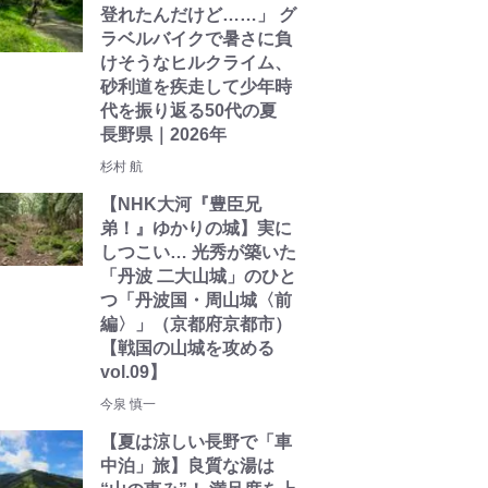
登れたんだけど……」 グ
ラベルバイクで暑さに負
けそうなヒルクライム、
砂利道を疾走して少年時
代を振り返る50代の夏
長野県｜2026年
杉村 航
【NHK大河『豊臣兄
弟！』ゆかりの城】実に
しつこい… 光秀が築いた
「丹波 二大山城」のひと
つ「丹波国・周山城〈前
編〉」（京都府京都市）
【戦国の山城を攻める
vol.09】
今泉 慎一
【夏は涼しい長野で「車
中泊」旅】良質な湯は