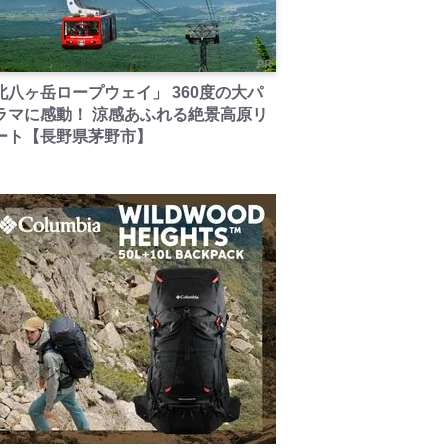
PR
北八ヶ岳ロープウェイ」 360度の大パ
ラマに感動！ 涼感あふれる絶景高原リ
ート【長野県茅野市】