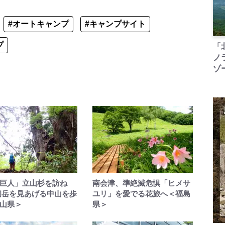
#オートキャンプ
#キャンプサイト
プ
「
ノ
ゾ
巨人」立山杉を訪ね
南会津、準絶滅危惧「ヒメサ
剱岳を見あげる中山を歩
ユリ」を愛でる花旅へ＜福島
山県＞
県＞