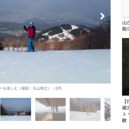
山
能ロ
を楽しむ（撮影：丸山朝之）（1/8）
【
碓
ト
験