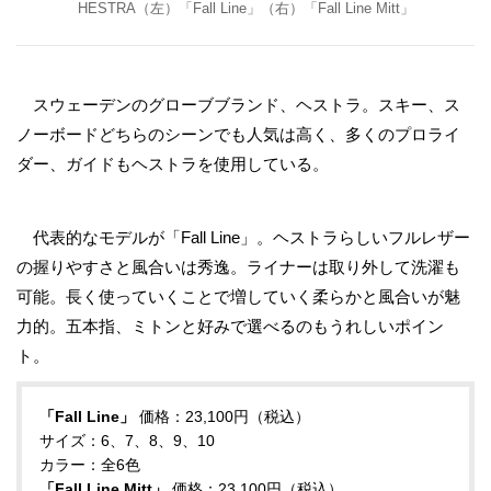
HESTRA（左）「Fall Line」（右）「Fall Line Mitt」
スウェーデンのグローブブランド、ヘストラ。スキー、ス
ノーボードどちらのシーンでも人気は高く、多くのプロライ
ダー、ガイドもヘストラを使用している。
代表的なモデルが「Fall Line」。ヘストラらしいフルレザー
の握りやすさと風合いは秀逸。ライナーは取り外して洗濯も
可能。長く使っていくことで増していく柔らかと風合いが魅
力的。五本指、ミトンと好みで選べるのもうれしいポイン
ト。
「Fall Line」
価格：23,100円（税込）
サイズ：6、7、8、9、10
カラー：全6色
「Fall Line Mitt」
価格：23,100円（税込）