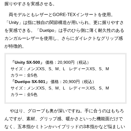
握りやすさを実感させる。
両モデルともレザーとGORE-TEXインサートを使用。
「Unity」は指に独自の関節構造が用いられ、更に握りやすさ
を実感できる。「Duetipo」は手のひら側に薄く耐久性のある
カンガルーレザーを使用し、さらにダイレクトなグリップ感
が特徴的。
「Unity SX-500」
価格：20,900円（税込）
サイズ：メンズXS、S、M、L レディースXS、S、M
カラー：全5色
「Duetipo SX-501」
価格：20,900円（税込）
サイズ：メンズXS、S、M、L レディースXS、S、M
カラー：全5色
やはり、グローブも奥が深いですね。手に合うのはもちろ
んですが、素材、グリップ感、暖かさといった機能面だけで
なく、五本指かミトンかハイブリッドの3本指かなど悩ましい