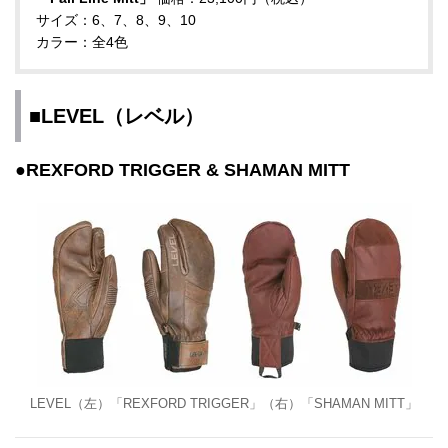
サイズ：6、7、8、9、10
カラー：全4色
■LEVEL（レベル）
●REXFORD TRIGGER & SHAMAN MITT
LEVEL（左）「REXFORD TRIGGER」（右）「SHAMAN MITT」