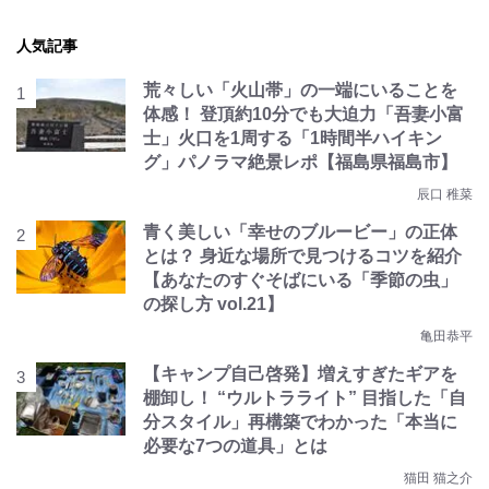
人気記事
荒々しい「火山帯」の一端にいることを
体感！ 登頂約10分でも大迫力「吾妻小富
士」火口を1周する「1時間半ハイキン
グ」パノラマ絶景レポ【福島県福島市】
辰口 稚菜
青く美しい「幸せのブルービー」の正体
とは？ 身近な場所で見つけるコツを紹介
【あなたのすぐそばにいる「季節の虫」
の探し方 vol.21】
亀田恭平
【キャンプ自己啓発】増えすぎたギアを
棚卸し！ “ウルトラライト” 目指した「自
分スタイル」再構築でわかった「本当に
必要な7つの道具」とは
猫田 猫之介