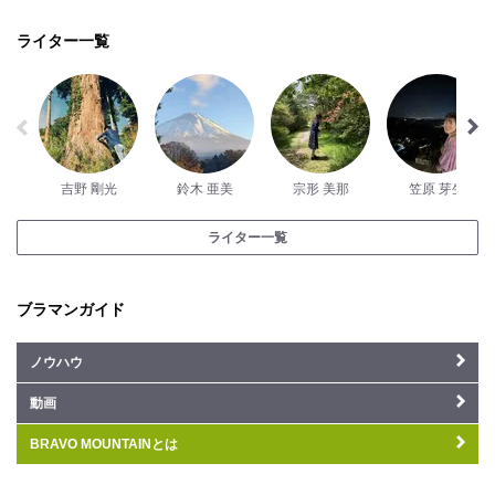
ライター一覧
吉野 剛光
鈴木 亜美
宗形 美那
笠原 芽生
ライター一覧
ブラマンガイド
ノウハウ
動画
BRAVO MOUNTAINとは