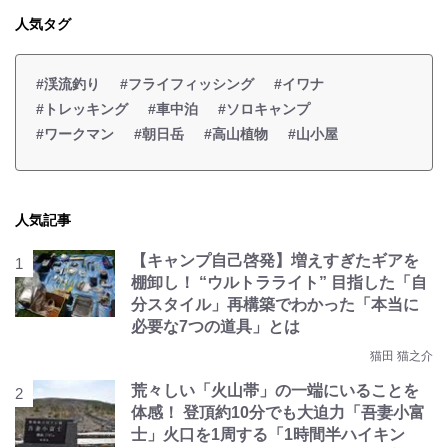
人気タグ
#渓流釣り
#フライフィッシング
#イワナ
#トレッキング
#車中泊
#ソロキャンプ
#ワークマン
#朝日岳
#高山植物
#山小屋
人気記事
【キャンプ自己啓発】増えすぎたギアを
棚卸し！ “ウルトラライト” 目指した「自
分スタイル」再構築でわかった「本当に
必要な7つの道具」とは
猫田 猫之介
荒々しい「火山帯」の一端にいることを
体感！ 登頂約10分でも大迫力「吾妻小富
士」火口を1周する「1時間半ハイキン