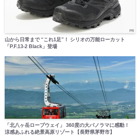
PR
山から日常まで “これ1足”！ シリオの万能ローカット
「P.F.13-2 Black」登場
PR
「北八ヶ岳ロープウェイ」 360度の大パノラマに感動！
涼感あふれる絶景高原リゾート【長野県茅野市】