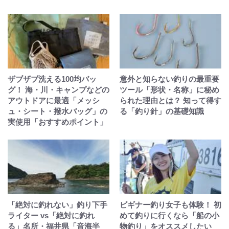
ザブザブ洗える100均バッ
意外と知らない釣りの最重要
グ！ 海・川・キャンプなどの
ツール「形状・名称」に秘め
アウトドアに最適「メッシ
られた理由とは？ 知って得す
ュ・シート・撥水バッグ」の
る「釣り針」の基礎知識
実使用「おすすめポイント」
「絶対に釣れない」釣り下手
ビギナー釣り女子も体験！ 初
ライター vs「絶対に釣れ
めて釣りに行くなら「船の小
る」名所・福井県「音海半
物釣り」をオススメしたい