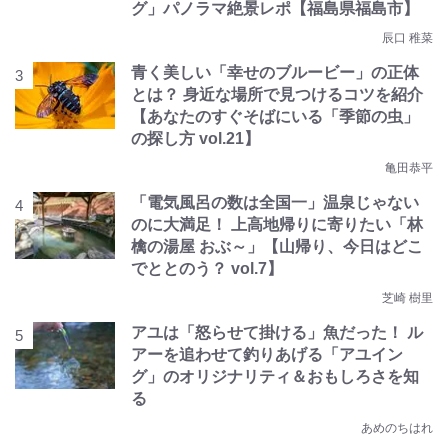
グ」パノラマ絶景レポ【福島県福島市】
辰口 稚菜
青く美しい「幸せのブルービー」の正体
とは？ 身近な場所で見つけるコツを紹介
【あなたのすぐそばにいる「季節の虫」
の探し方 vol.21】
亀田恭平
「電気風呂の数は全国一」温泉じゃない
のに大満足！ 上高地帰りに寄りたい「林
檎の湯屋 おぶ～」【山帰り、今日はどこ
でととのう？ vol.7】
芝崎 樹里
アユは「怒らせて掛ける」魚だった！ ル
アーを追わせて釣りあげる「アユイン
グ」のオリジナリティ＆おもしろさを知
る
あめのちはれ