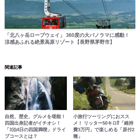
PR
「北八ヶ岳ロープウェイ」 360度の大パノラマに感動！
涼感あふれる絶景高原リゾート【長野県茅野市】
関連記事
自然、歴史、グルメを堪能！
小旅行ツーリングにおスス
四国出身記者がイチオシ！
メ！ リッター50キロ⁉「維持
「3泊4日の四国満喫」ドライ
費3万円」で楽しめる「原付2
ブコースとは？
種」