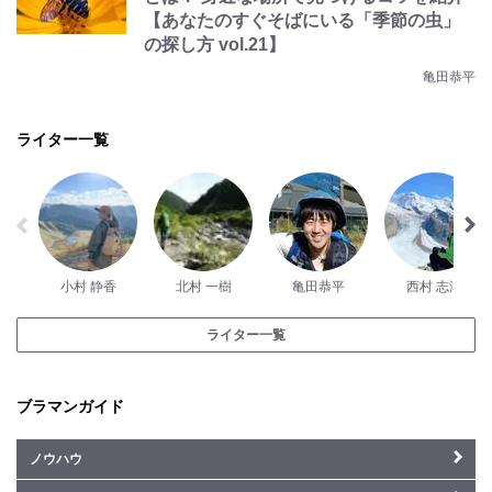
【あなたのすぐそばにいる「季節の虫」
の探し方 vol.21】
亀田恭平
ライター一覧
小村 静香
北村 一樹
亀田恭平
西村 志津
ライター一覧
ブラマンガイド
ノウハウ