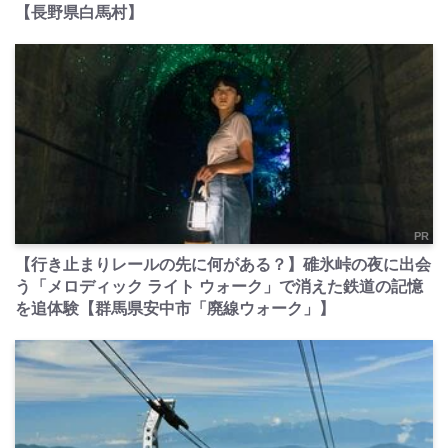
【長野県白馬村】
PR
【行き止まりレールの先に何がある？】碓氷峠の夜に出会
う「メロディック ライト ウォーク」で消えた鉄道の記憶
を追体験【群馬県安中市「廃線ウォーク」】