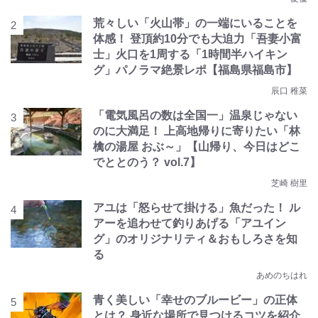
荒々しい「火山帯」の一端にいることを
体感！ 登頂約10分でも大迫力「吾妻小富
士」火口を1周する「1時間半ハイキン
グ」パノラマ絶景レポ【福島県福島市】
辰口 稚菜
「電気風呂の数は全国一」温泉じゃない
のに大満足！ 上高地帰りに寄りたい「林
檎の湯屋 おぶ～」【山帰り、今日はどこ
でととのう？ vol.7】
芝崎 樹里
アユは「怒らせて掛ける」魚だった！ ル
アーを追わせて釣りあげる「アユイン
グ」のオリジナリティ＆おもしろさを知
る
あめのちはれ
青く美しい「幸せのブルービー」の正体
とは？ 身近な場所で見つけるコツを紹介