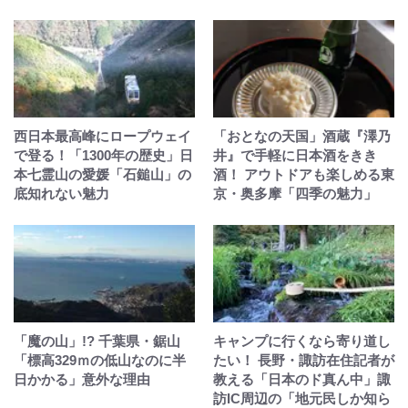
西日本最高峰にロープウェイ
「おとなの天国」酒蔵『澤乃
で登る！「1300年の歴史」日
井』で手軽に日本酒をきき
本七霊山の愛媛「石鎚山」の
酒！ アウトドアも楽しめる東
底知れない魅力
京・奥多摩「四季の魅力」
「魔の山」!? 千葉県・鋸山
キャンプに行くなら寄り道し
「標高329ｍの低山なのに半
たい！ 長野・諏訪在住記者が
日かかる」意外な理由
教える「日本のド真ん中」諏
訪IC周辺の「地元民しか知ら