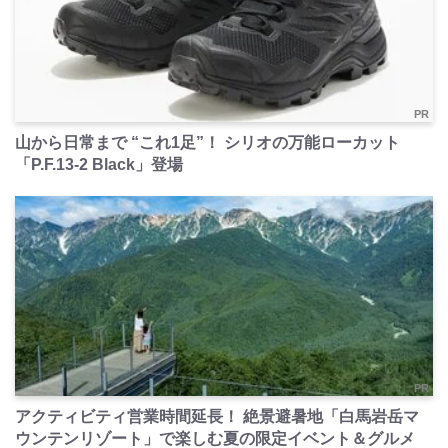
PR
山から日常まで “これ1足”！ シリオの万能ローカット
「P.F.13-2 Black」登場
PR
アクティビティ営業時間延長！ 絶景避暑地「白馬岩岳マ
ウンテンリゾート」で楽しむ夏の限定イベント＆グルメ