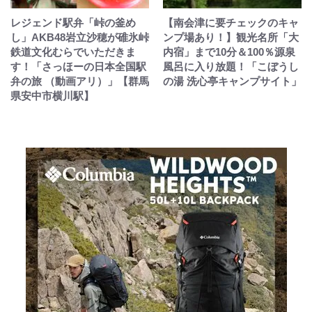
レジェンド駅弁「峠の釜め
【南会津に要チェックのキャ
し」AKB48岩立沙穂が碓氷峠
ンプ場あり！】観光名所「大
鉄道文化むらでいただきま
内宿」まで10分＆100％源泉
す！「さっほーの日本全国駅
風呂に入り放題！「こぼうし
弁の旅 （動画アリ）」【群馬
の湯 洗心亭キャンプサイト」
県安中市横川駅】