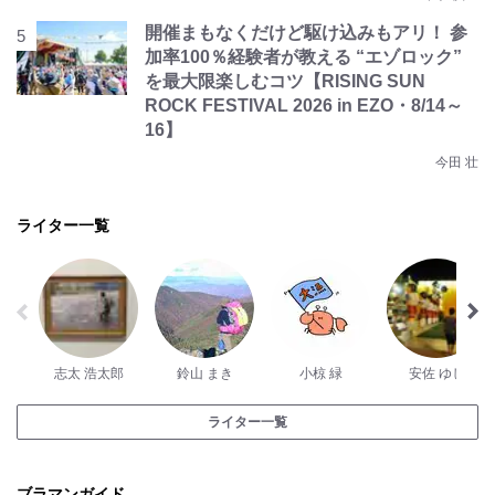
開催まもなくだけど駆け込みもアリ！ 参
加率100％経験者が教える “エゾロック”
を最大限楽しむコツ【RISING SUN
ROCK FESTIVAL 2026 in EZO・8/14～
16】
今田 壮
ライター一覧
志太 浩太郎
鈴山 まき
小椋 緑
安佐 ゆし
ライター一覧
ブラマンガイド