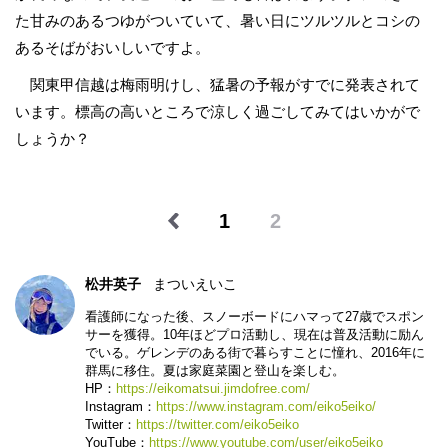
た甘みのあるつゆがついていて、暑い日にツルツルとコシの
あるそばがおいしいですよ。
関東甲信越は梅雨明けし、猛暑の予報がすでに発表されて
います。標高の高いところで涼しく過ごしてみてはいかがで
しょうか？
1
2
松井英子
まついえいこ
看護師になった後、スノーボードにハマって27歳でスポン
サーを獲得。10年ほどプロ活動し、現在は普及活動に励ん
でいる。ゲレンデのある街で暮らすことに憧れ、2016年に
群馬に移住。夏は家庭菜園と登山を楽しむ。
HP：
https://eikomatsui.jimdofree.com/
Instagram：
https://www.instagram.com/eiko5eiko/
Twitter：
https://twitter.com/eiko5eiko
YouTube：
https://www.youtube.com/user/eiko5eiko