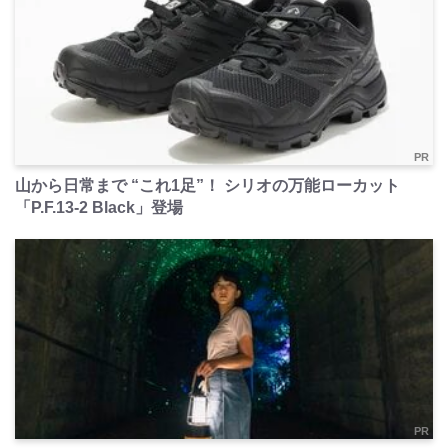
PR
山から日常まで “これ1足”！ シリオの万能ローカット
「P.F.13-2 Black」登場
PR