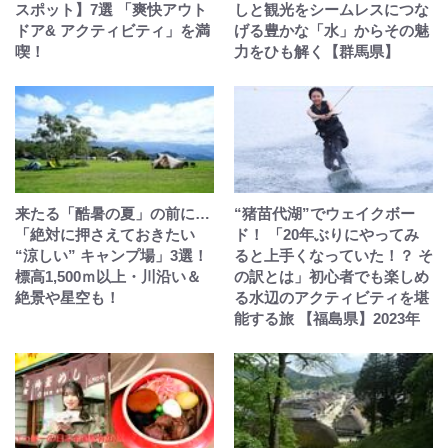
スポット】7選 「爽快アウト
しと観光をシームレスにつな
ドア& アクティビティ」を満
げる豊かな「水」からその魅
喫！
力をひも解く【群馬県】
来たる「酷暑の夏」の前に…
“猪苗代湖”でウェイクボー
「絶対に押さえておきたい
ド！ 「20年ぶりにやってみ
“涼しい” キャンプ場」3選！
ると上手くなっていた！？ そ
標高1,500ｍ以上・川沿い＆
の訳とは」初心者でも楽しめ
絶景や星空も！
る水辺のアクティビティを堪
能する旅 【福島県】2023年