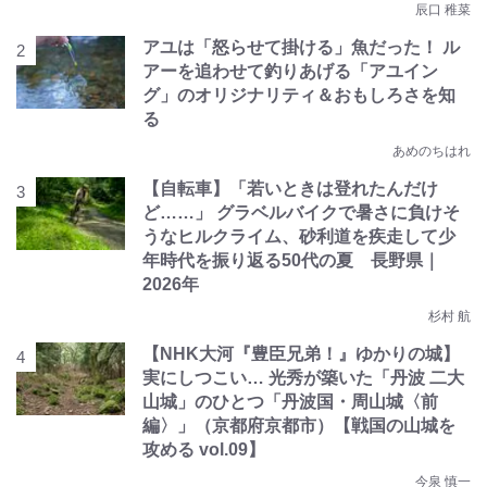
辰口 稚菜
アユは「怒らせて掛ける」魚だった！ ル
アーを追わせて釣りあげる「アユイン
グ」のオリジナリティ＆おもしろさを知
る
あめのちはれ
【自転車】「若いときは登れたんだけ
ど……」 グラベルバイクで暑さに負けそ
うなヒルクライム、砂利道を疾走して少
年時代を振り返る50代の夏 長野県｜
2026年
杉村 航
【NHK大河『豊臣兄弟！』ゆかりの城】
実にしつこい… 光秀が築いた「丹波 二大
山城」のひとつ「丹波国・周山城〈前
編〉」（京都府京都市）【戦国の山城を
攻める vol.09】
今泉 慎一