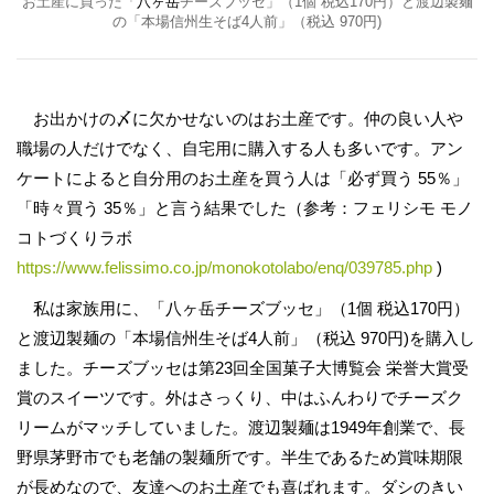
お土産に買った「
八ヶ岳
チーズブッセ」（1個 税込170円）と渡辺製麺
の「本場信州生そば4人前」（税込 970円)
お出かけの〆に欠かせないのはお土産です。仲の良い人や
職場の人だけでなく、自宅用に購入する人も多いです。アン
ケートによると自分用のお土産を買う人は「必ず買う 55％」
「時々買う 35％」と言う結果でした（参考：フェリシモ モノ
コトづくりラボ
https://www.felissimo.co.jp/monokotolabo/enq/039785.php
)
私は家族用に、「八ヶ岳チーズブッセ」（1個 税込170円）
と渡辺製麺の「本場信州生そば4人前」（税込 970円)を購入し
ました。チーズブッセは第23回全国菓子大博覧会 栄誉大賞受
賞のスイーツです。外はさっくり、中はふんわりでチーズク
リームがマッチしていました。渡辺製麺は1949年創業で、長
野県茅野市でも老舗の製麺所です。半生であるため賞味期限
が長めなので、友達へのお土産でも喜ばれます。ダシのきい