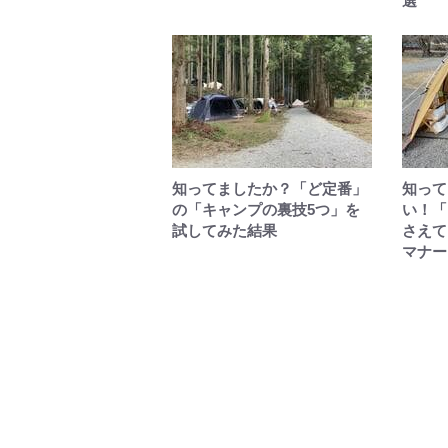
選
知ってましたか？「ど定番」
知って
の「キャンプの裏技5つ」を
い！「
試してみた結果
さえて
マナー
絶景キャンプ場
葉を失うほど
に行こう-