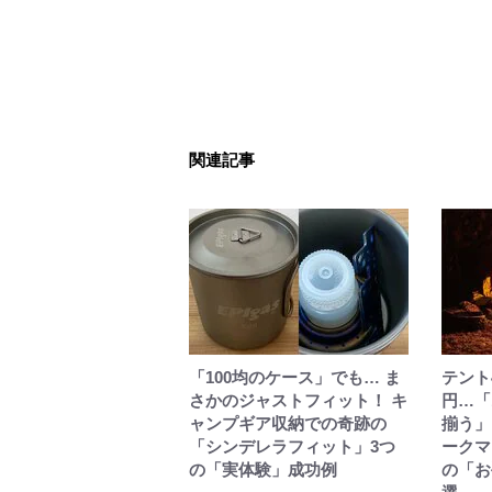
関連記事
「100均のケース」でも… ま
テント
さかのジャストフィット！ キ
円…「
ャンプギア収納での奇跡の
揃う」
「シンデレラフィット」3つ
ークマ
の「実体験」成功例
の「お