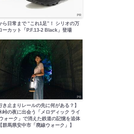
PR
から日常まで “これ1足”！ シリオの万
ーカット「P.F.13-2 Black」登場
PR
行き止まりレールの先に何がある？】
氷峠の夜に出会う「メロディック ライ
 ウォーク」で消えた鉄道の記憶を追体
【群馬県安中市「廃線ウォーク」】