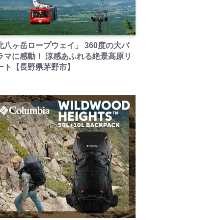
PR
北八ヶ岳ロープウェイ」 360度の大パ
ラマに感動！ 涼感あふれる絶景高原リ
ート【長野県茅野市】