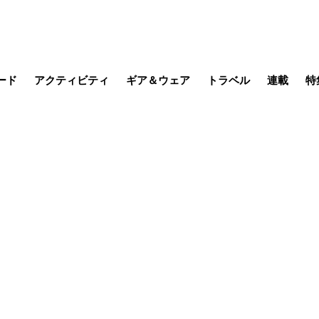
ード
アクティビティ
ギア＆ウェア
トラベル
連載
特
メラ
MTB
写真・動画
その他アクティビティ
キャンプ
スノー
その他
温泉・宿
名所・観光
山帰り、
季節の虫
日本で山
そこに山
ブーツの
日本人ハイカ
低山小道
尾瀬ガイド
わたし、
その他連
フィッシング
登山
食事・お酒
缶詰博士の