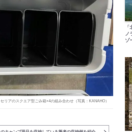
「
ノ
ゾ
、セリアのスクエア型ごみ箱×4の組み合わせ（写真：
KANAHO
）
上のキャンプ用品を収納している筆者の収納例を紹介