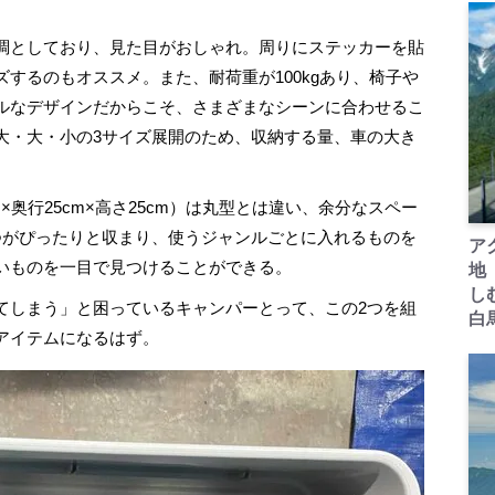
調としており、見た目がおしゃれ。周りにステッカーを貼
するのもオススメ。また、耐荷重が100kgあり、椅子や
ルなデザインだからこそ、さまざまなシーンに合わせるこ
大・大・小の3サイズ展開のため、収納する量、車の大き
奥行25cm×高さ25cm）は丸型とは違い、余分なスペー
つがぴったりと収まり、使うジャンルごとに入れるものを
ア
いものを一目で見つけることができる。
地
し
しまう」と困っているキャンパーとって、この2つを組
白
アイテムになるはず。