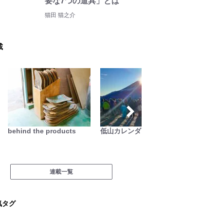
要な7つの道具」とは
猫田 猫之介
載
低山カレンダー
関西おみくじジャーニー
季節
連載一覧
気タグ