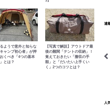
3】
連
るようで意外と知らな
【写真で解説】アウトドア最
キャンプ初心者」が押
後の難関「テントの収納」！
おくべき「4つの基本
覚えておきたい「撤収の手
」とは？
順」と「だいたい上手くい
ガイド-言
季節の虫
behind the products
く」2つのコツとは？
の風景に会い
人