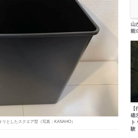
山
能ロ
【
碓
キリとしたスクエア型（写真：
KANAHO
）
ト
験