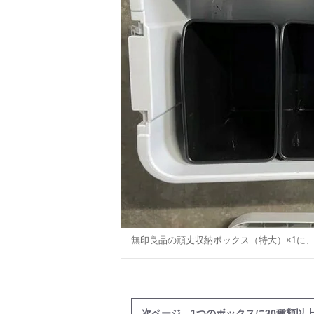
無印良品の頑丈収納ボックス（特大）×1に
次ページ 1つのボックスに30種類以