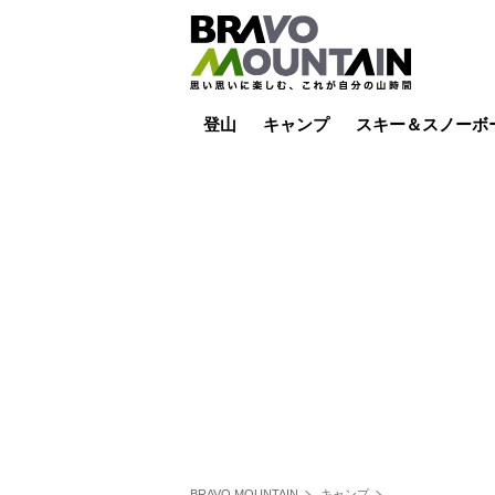
登山
キャンプ
スキー＆スノーボ
山小屋泊
山小屋ライブカメラ
テント泊
雪山
低山
山ご飯
その他登山
焚き火
その他キャンプ
スキー場ライブカ
バックカントリー
日帰り
キャンプ飯
スキー場
BRAVO MOUNTAIN
キャンプ