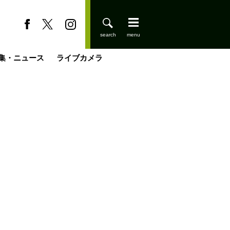
集・ニュース
ライブカメラ
今日はどこでととのう？
登りはじめました
小屋を興して
国の街角で
ーのネパール移住見聞録「Like a Rolling Stone」
具＆技術研究所
きららの“おぜ沼“日記
山小屋はじめます
載
スキー場
缶たん”CAN”P料理
山小屋