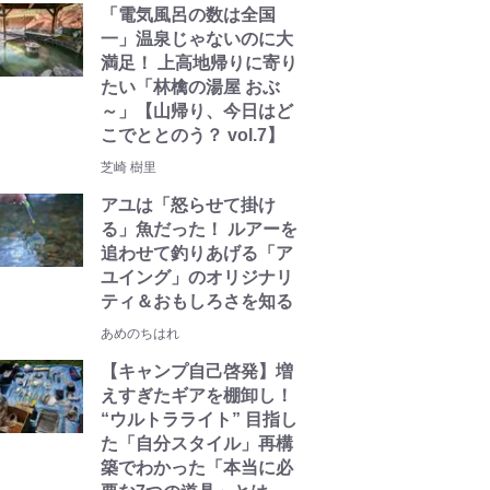
「電気風呂の数は全国
一」温泉じゃないのに大
満足！ 上高地帰りに寄り
たい「林檎の湯屋 おぶ
～」【山帰り、今日はど
こでととのう？ vol.7】
芝崎 樹里
アユは「怒らせて掛け
る」魚だった！ ルアーを
追わせて釣りあげる「ア
ユイング」のオリジナリ
ティ＆おもしろさを知る
あめのちはれ
【キャンプ自己啓発】増
えすぎたギアを棚卸し！
“ウルトラライト” 目指し
た「自分スタイル」再構
築でわかった「本当に必