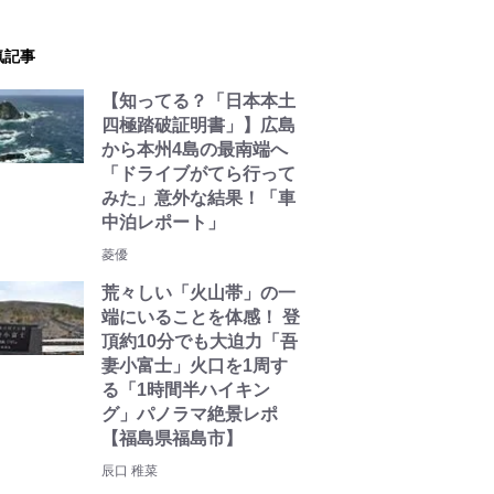
気記事
【知ってる？「日本本土
四極踏破証明書」】広島
から本州4島の最南端へ
「ドライブがてら行って
みた」意外な結果！「車
中泊レポート」
菱優
荒々しい「火山帯」の一
端にいることを体感！ 登
頂約10分でも大迫力「吾
妻小富士」火口を1周す
る「1時間半ハイキン
グ」パノラマ絶景レポ
【福島県福島市】
辰口 稚菜