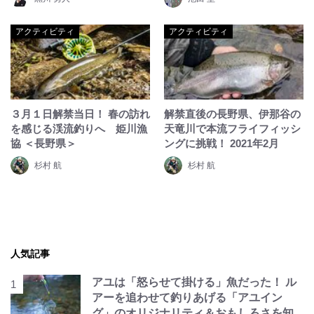
アクティビティ
アクティビティ
３月１日解禁当日！ 春の訪れ
解禁直後の長野県、伊那谷の
を感じる渓流釣りへ 姫川漁
天竜川で本流フライフィッシ
協 ＜長野県＞
ングに挑戦！ 2021年2月
杉村 航
杉村 航
人気記事
アユは「怒らせて掛ける」魚だった！ ル
アーを追わせて釣りあげる「アユイン
グ」のオリジナリティ＆おもしろさを知