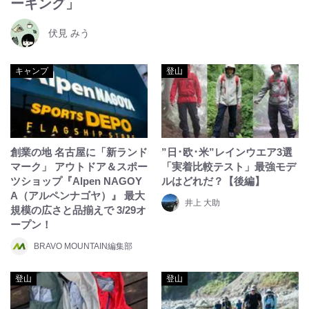
ーキング」
伏見 みう
キャンプ
登山
創業の地 名古屋に「新ランド
”日･欧･米”レインウエア3選
マーク」 アウトドア＆スポー
「実着比較テスト」最強モデ
ツショップ『Alpen NAGOY
ルはどれだ？【後編】
A（アルペンナゴヤ）』 最大
井上 大助
規模の広さと品揃えで 3/29オ
ープン！
BRAVO MOUNTAIN編集部
登山
登山