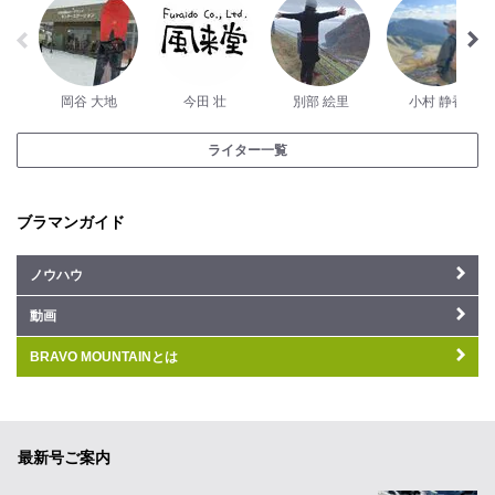
岡谷 大地
今田 壮
別部 絵里
小村 静香
ライター一覧
ブラマンガイド
ノウハウ
動画
BRAVO MOUNTAINとは
最新号ご案内