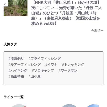
【NHK大河『豊臣兄弟！』ゆかりの城】
実にしつこい… 光秀が築いた「丹波 二大
山城」のひとつ「丹波国・周山城〈前
編〉」（京都府京都市）【戦国の山城を
攻める vol.09】
今泉 慎一
人気タグ
#渓流釣り
#フライフィッシング
#ルアーフィッシング
#イワナ
#トレッキング
#ハイキング
#ソロキャンプ
#ワークマン
#高山植物
#山小屋
ライター一覧