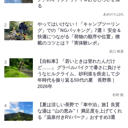
る
あめのちはれ
やってはいけない！「キャンプツーリン
グ」での「NGパッキング」7選！ 安全＆
快適につながる「荷物の順序や位置」積
載のコツとは？「実体験レポ」
辰口 稚菜
【自転車】「若いときは登れたんだけ
ど……」 グラベルバイクで暑さに負けそ
うなヒルクライム、砂利道を疾走して少
年時代を振り返る50代の夏 長野県｜
2026年
杉村 航
【夏は涼しい長野で「車中泊」旅】良質
な湯は “山の恵み”！ 満足度を上げてくれ
る「温泉付きRVパーク」おすすめ3選