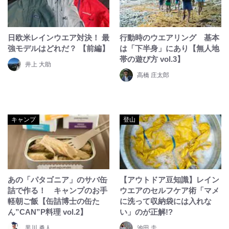
日欧米レインウエア対決！ 最
行動時のウエアリング 基本
強モデルはどれだ？ 【前編】
は「下半身」にあり【無人地
帯の遊び方 vol.3】
井上 大助
高橋 庄太郎
キャンプ
登山
あの「パタゴニア」のサバ缶
【アウトドア豆知識】レイン
詰で作る！ キャンプのお手
ウエアのセルフケア術「マメ
軽朝ご飯【缶詰博士の缶た
に洗って収納袋には入れな
ん”CAN”P料理 vol.2】
い」のが正解!?
黒川 勇人
池田 圭