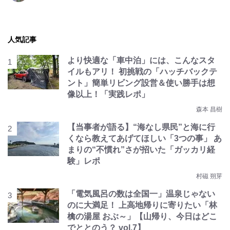
人気記事
より快適な「車中泊」には、こんなスタ
イルもアリ！ 初挑戦の「ハッチバックテ
ント」簡単リビング設営＆使い勝手は想
像以上！「実践レポ」
森本 昌樹
【当事者が語る】“海なし県民”と海に行
くなら教えてあげてほしい「3つの事」 あ
まりの“不慣れ”さが招いた「ガッカリ経
験」レポ
村磁 朔芽
「電気風呂の数は全国一」温泉じゃない
のに大満足！ 上高地帰りに寄りたい「林
檎の湯屋 おぶ～」【山帰り、今日はどこ
でととのう？ vol.7】