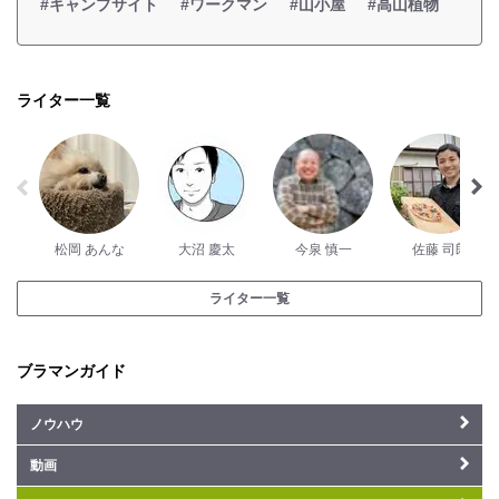
#キャンプサイト
#ワークマン
#山小屋
#高山植物
ライター一覧
松岡 あんな
大沼 慶太
今泉 慎一
佐藤 司郎
ライター一覧
ブラマンガイド
ノウハウ
動画