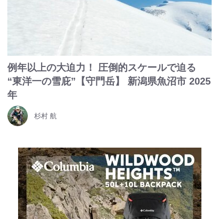
例年以上の大迫力！ 圧倒的スケールで迫る
“東洋一の雪庇”【守門岳】 新潟県魚沼市 2025
年
杉村 航