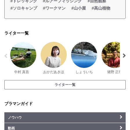
#トレッキング
#ルアーフィッシング
#自然観察
#ソロキャンプ
#ワークマン
#山小屋
#高山植物
ライター一覧
中村 真吾
おかだあきほ
しょういち
猪野 正哉
ライター一覧
ブラマンガイド
ノウハウ
動画