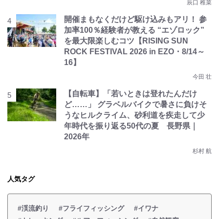
辰口 稚菜
開催まもなくだけど駆け込みもアリ！ 参
加率100％経験者が教える “エゾロック”
を最大限楽しむコツ【RISING SUN
ROCK FESTIVAL 2026 in EZO・8/14～
16】
今田 壮
【自転車】「若いときは登れたんだけ
ど……」 グラベルバイクで暑さに負けそ
うなヒルクライム、砂利道を疾走して少
年時代を振り返る50代の夏 長野県｜
2026年
杉村 航
人気タグ
#渓流釣り
#フライフィッシング
#イワナ