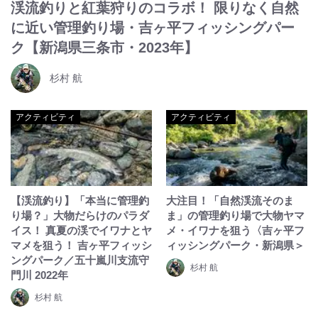
渓流釣りと紅葉狩りのコラボ！ 限りなく自然
に近い管理釣り場・吉ヶ平フィッシングパー
ク【新潟県三条市・2023年】
杉村 航
アクティビティ
アクティビティ
【渓流釣り】「本当に管理釣
大注目！「自然渓流そのま
り場？」大物だらけのパラダ
ま」の管理釣り場で大物ヤマ
イス！ 真夏の渓でイワナとヤ
メ・イワナを狙う〈吉ヶ平フ
マメを狙う！ 吉ヶ平フィッシ
ィッシングパーク・新潟県＞
ングパーク／五十嵐川支流守
杉村 航
門川 2022年
杉村 航