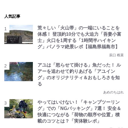
人気記事
荒々しい「火山帯」の一端にいることを
体感！ 登頂約10分でも大迫力「吾妻小富
士」火口を1周する「1時間半ハイキン
グ」パノラマ絶景レポ【福島県福島市】
辰口 稚菜
アユは「怒らせて掛ける」魚だった！ ル
アーを追わせて釣りあげる「アユイン
グ」のオリジナリティ＆おもしろさを知
る
あめのちはれ
やってはいけない！「キャンプツーリン
グ」での「NGパッキング」7選！ 安全＆
快適につながる「荷物の順序や位置」積
載のコツとは？「実体験レポ」