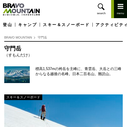
登山
キャンプ
スキー＆スノーボード
アクティビテ
BRAVO MOUNTAIN
守門岳
守門岳
（すもんだけ）
標高1,537mの袴岳を主峰に、青雲岳、大岳との三峰
からなる越後の名峰。日本二百名山。難読山。
スキー＆スノーボード