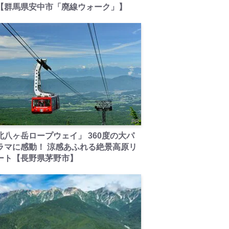
【群馬県安中市「廃線ウォーク」】
PR
北八ヶ岳ロープウェイ」 360度の大パ
ラマに感動！ 涼感あふれる絶景高原リ
ート【長野県茅野市】