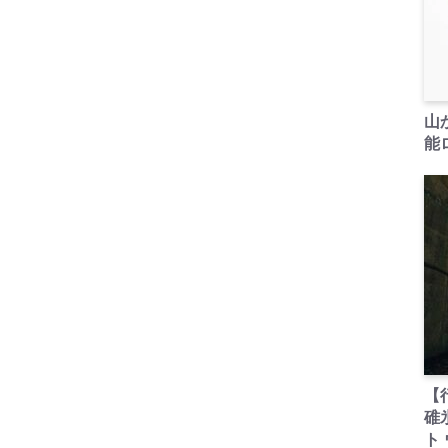
山
能ロ
【
碓
ト