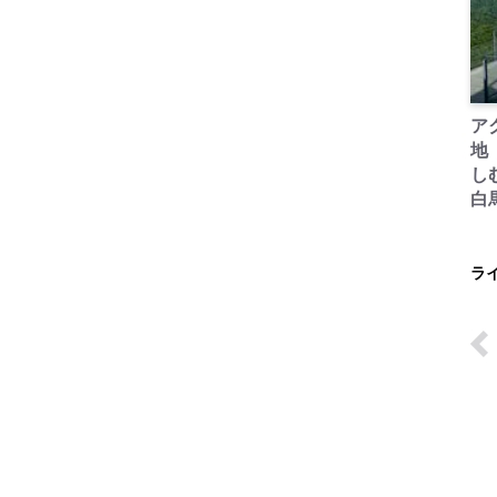
ア
地
し
白
ラ