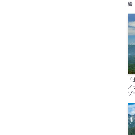
験
「
ノ
ゾ