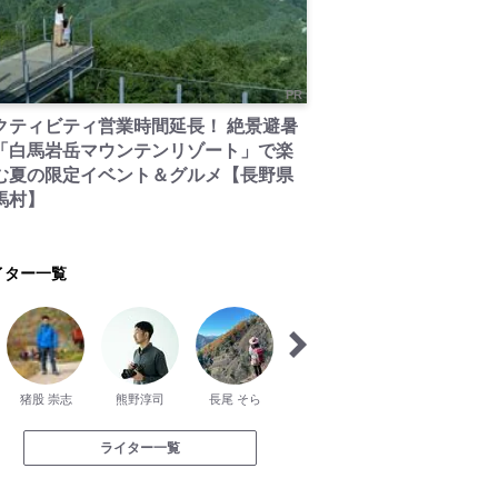
PR
クティビティ営業時間延長！ 絶景避暑
「白馬岩岳マウンテンリゾート」で楽
む夏の限定イベント＆グルメ【長野県
馬村】
イター一覧
猪股 崇志
熊野淳司
長尾 そら
佐々木 誠
久保 美咲
ライター一覧