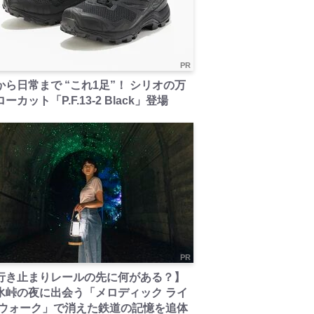
PR
から日常まで “これ1足”！ シリオの万
ーカット「P.F.13-2 Black」登場
PR
行き止まりレールの先に何がある？】
氷峠の夜に出会う「メロディック ライ
 ウォーク」で消えた鉄道の記憶を追体