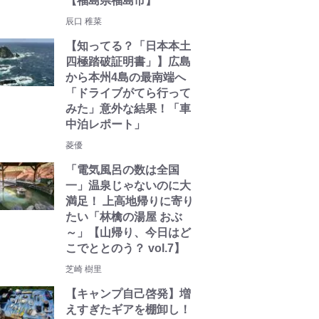
【福島県福島市】
辰口 稚菜
【知ってる？「日本本土
四極踏破証明書」】広島
から本州4島の最南端へ
「ドライブがてら行って
みた」意外な結果！「車
中泊レポート」
菱優
「電気風呂の数は全国
一」温泉じゃないのに大
満足！ 上高地帰りに寄り
たい「林檎の湯屋 おぶ
～」【山帰り、今日はど
こでととのう？ vol.7】
芝崎 樹里
【キャンプ自己啓発】増
えすぎたギアを棚卸し！