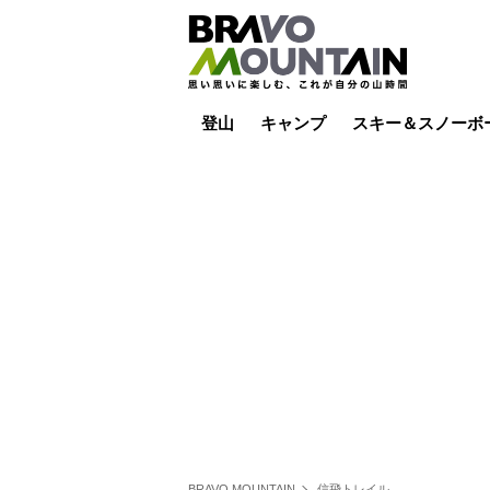
登山
キャンプ
スキー＆スノーボ
山小屋泊
山小屋ライブカメラ
テント泊
雪山
低山
山ご飯
その他登山
焚き火
その他キャンプ
スキー場ライブカ
バックカントリー
日帰り
キャンプ飯
スキー場
BRAVO MOUNTAIN
信飛トレイル