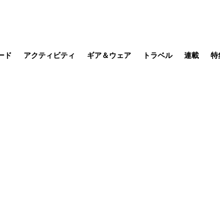
ード
アクティビティ
ギア＆ウェア
トラベル
連載
特
メラ
MTB
写真・動画
その他アクティビティ
キャンプ
スノー
その他
温泉・宿
名所・観光
季節の虫
日本で山
缶詰博士の
そこに山
ブーツの
日本人ハイカ
低山小道
尾瀬ガイド
わたし、
その他連
フィッシング
登山
食事・お酒
山帰り、