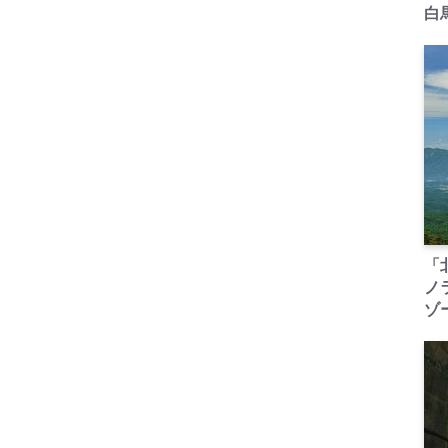
白
「
ノ
ゾ