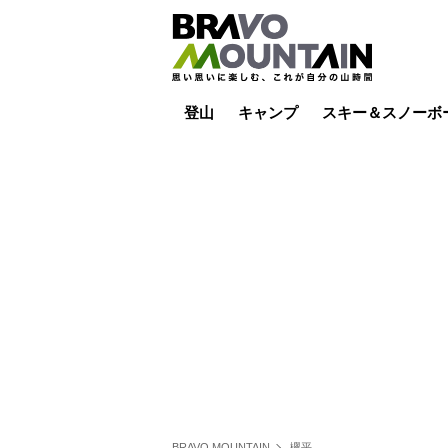
登山
キャンプ
スキー＆スノーボ
山小屋泊
山小屋ライブカメラ
テント泊
雪山
低山
山ご飯
その他登山
焚き火
その他キャンプ
スキー場ライブカ
バックカントリー
日帰り
キャンプ飯
スキー場
BRAVO MOUNTAIN
欅平