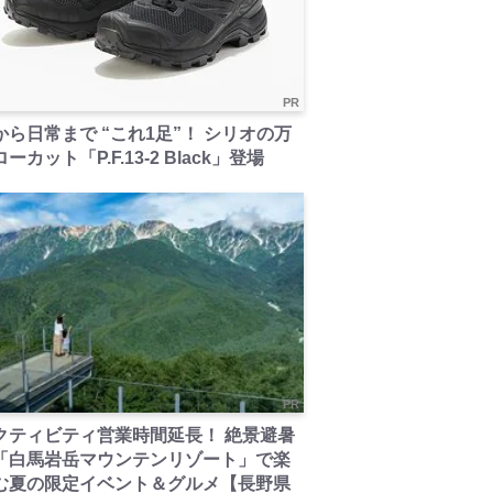
PR
から日常まで “これ1足”！ シリオの万
ーカット「P.F.13-2 Black」登場
PR
クティビティ営業時間延長！ 絶景避暑
「白馬岩岳マウンテンリゾート」で楽
む夏の限定イベント＆グルメ【長野県