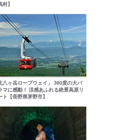
馬村】
PR
北八ヶ岳ロープウェイ」 360度の大パ
ラマに感動！ 涼感あふれる絶景高原リ
ート【長野県茅野市】