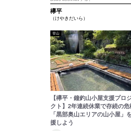
欅平
（けやきだいら）
登山
【欅平・鐘釣山小屋支援プロ
クト】2年連続休業で存続の危
「黒部奥山エリアの山小屋」
援しよう