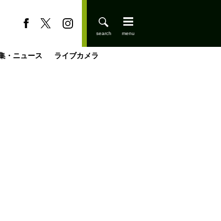
集・ニュース
ライブカメラ
登りはじめました
缶たん”CAN”P料理
小屋を興して
国の街角で
ーのネパール移住見聞録「Like a Rolling Stone」
具＆技術研究所
きららの“おぜ沼“日記
山小屋はじめます
載
スキー場
今日はどこでととのう？
山小屋