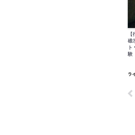
【
碓
ト
験
ラ