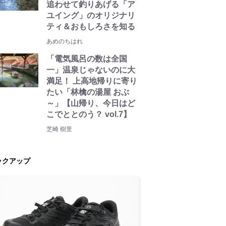
追わせて釣りあげる「ア
ユイング」のオリジナリ
ティ＆おもしろさを知る
あめのちはれ
「電気風呂の数は全国
一」温泉じゃないのに大
満足！ 上高地帰りに寄り
たい「林檎の湯屋 おぶ
～」【山帰り、今日はど
こでととのう？ vol.7】
芝崎 樹里
ックアップ