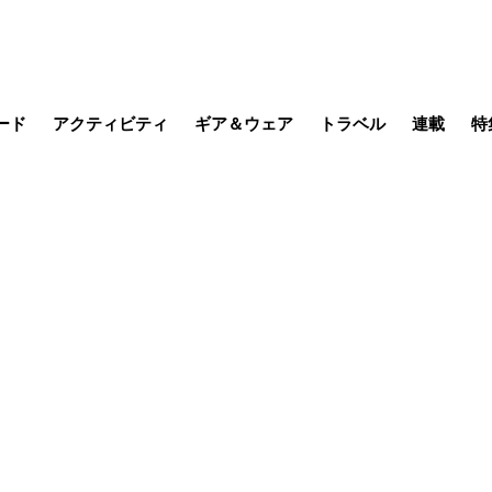
ード
アクティビティ
ギア＆ウェア
トラベル
連載
特
メラ
MTB
写真・動画
その他アクティビティ
キャンプ
スノー
その他
温泉・宿
名所・観光
季節の虫
日本で山
缶詰博士の
そこに山
ブーツの
日本人ハイカ
低山小道
尾瀬ガイド
わたし、
その他連
フィッシング
登山
食事・お酒
山帰り、