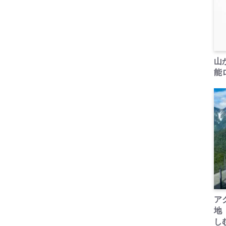
山
能ロ
ア
地
し