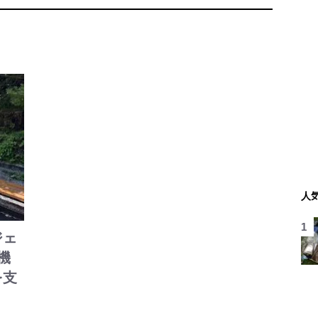
人
ジェ
機
を支