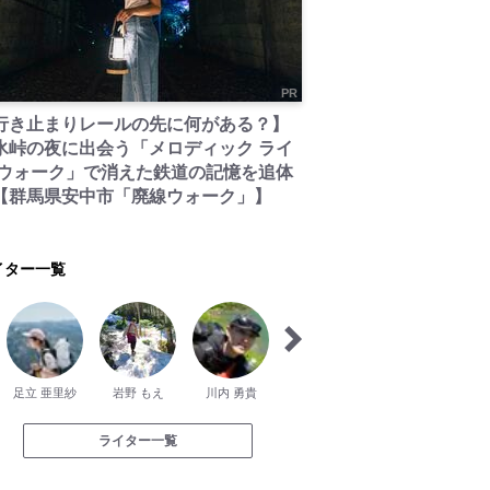
PR
行き止まりレールの先に何がある？】
氷峠の夜に出会う「メロディック ライ
 ウォーク」で消えた鉄道の記憶を追体
【群馬県安中市「廃線ウォーク」】
イター一覧
足立 亜里紗
岩野 もえ
川内 勇貴
片岡 さやか
宗形 美那
あ
ライター一覧