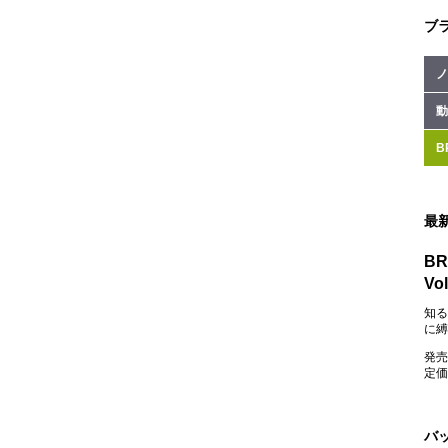
ブ
ノ
動
B
最
BR
Vol
知る
に縛
発売
定価：
バ