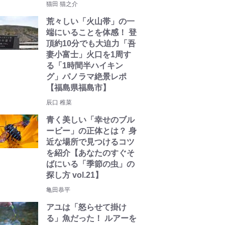
猫田 猫之介
荒々しい「火山帯」の一
端にいることを体感！ 登
頂約10分でも大迫力「吾
妻小富士」火口を1周す
る「1時間半ハイキン
グ」パノラマ絶景レポ
【福島県福島市】
辰口 稚菜
青く美しい「幸せのブル
ービー」の正体とは？ 身
近な場所で見つけるコツ
を紹介【あなたのすぐそ
ばにいる「季節の虫」の
探し方 vol.21】
亀田恭平
アユは「怒らせて掛け
る」魚だった！ ルアーを