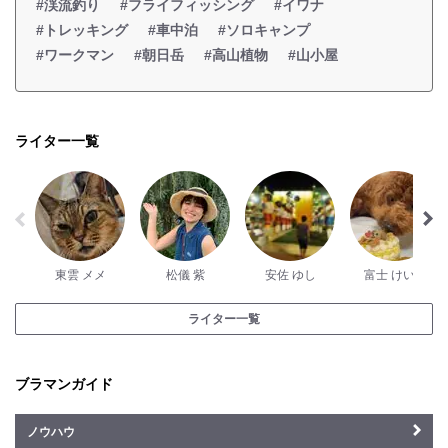
#渓流釣り
#フライフィッシング
#イワナ
#トレッキング
#車中泊
#ソロキャンプ
#ワークマン
#朝日岳
#高山植物
#山小屋
ライター一覧
東雲 メメ
松儀 紫
安佐 ゆし
富士 けい太
ライター一覧
ブラマンガイド
ノウハウ