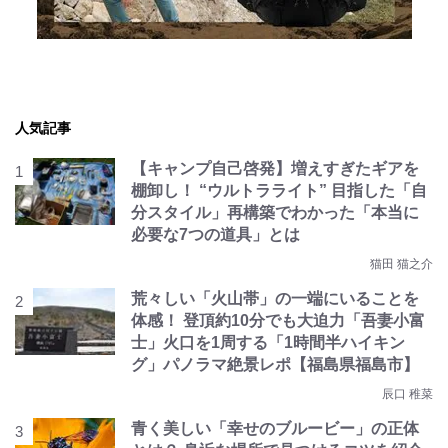
人気記事
【キャンプ自己啓発】増えすぎたギアを
棚卸し！ “ウルトラライト” 目指した「自
分スタイル」再構築でわかった「本当に
必要な7つの道具」とは
猫田 猫之介
荒々しい「火山帯」の一端にいることを
体感！ 登頂約10分でも大迫力「吾妻小富
士」火口を1周する「1時間半ハイキン
グ」パノラマ絶景レポ【福島県福島市】
辰口 稚菜
青く美しい「幸せのブルービー」の正体