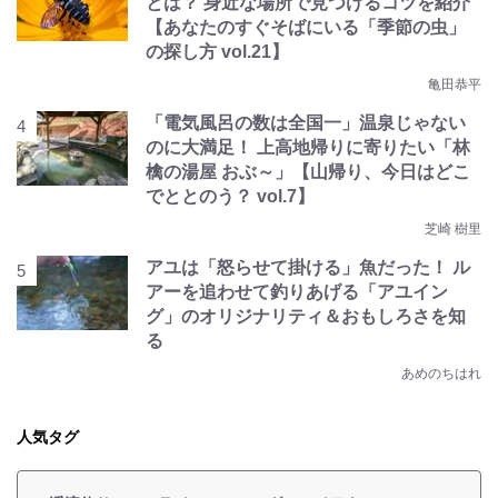
とは？ 身近な場所で見つけるコツを紹介
【あなたのすぐそばにいる「季節の虫」
の探し方 vol.21】
亀田恭平
「電気風呂の数は全国一」温泉じゃない
のに大満足！ 上高地帰りに寄りたい「林
檎の湯屋 おぶ～」【山帰り、今日はどこ
でととのう？ vol.7】
芝崎 樹里
アユは「怒らせて掛ける」魚だった！ ル
アーを追わせて釣りあげる「アユイン
グ」のオリジナリティ＆おもしろさを知
る
あめのちはれ
人気タグ